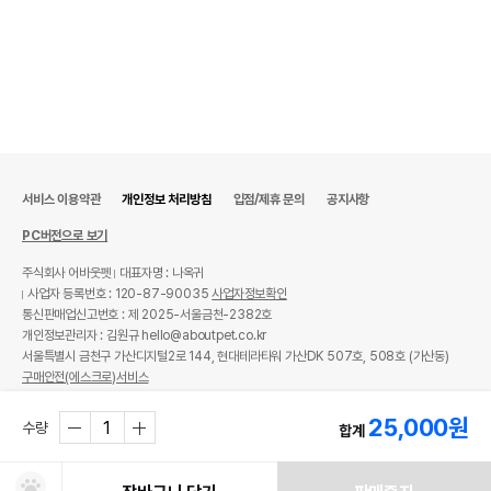
서비스 이용약관
개인정보 처리방침
입점/제휴 문의
공지사항
PC버전으로 보기
주식회사 어바웃펫
대표자명 : 나옥귀
사업자 등록번호 : 120-87-90035
사업자정보확인
통신판매업신고번호 : 제 2025-서울금천-2382호
개인정보관리자 : 김원규 hello@aboutpet.co.kr
서울특별시 금천구 가산디지털2로 144, 현대테라타워 가산DK 507호, 508호 (가산동)
구매안전(에스크로)서비스
© copyright (c) www.aboutpet.co.kr all rights reserved.
25,000
원
수량
합계