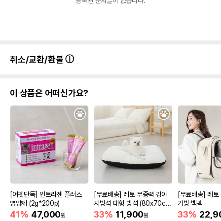
등록된 문의글이 없습니다.
취소/교환/환불
이 상품은 어떠신가요?
[어펫단독] 인트라젠 플러스
[무료배송] 레토 무중력 강아
[무료배송] 레토
영양제 (2g*200p)
지방석 대형 방석 (80x70c
가방 백팩
m)
41%
47,000
33%
11,900
33%
22,9
원
원