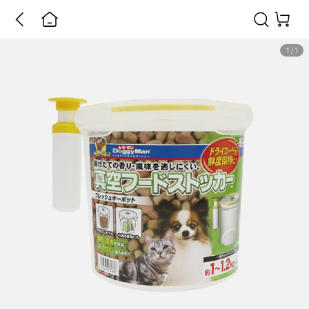
1
/
1