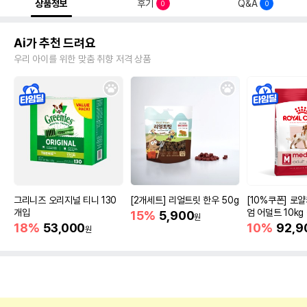
상품정보
후기
Q&A
0
0
Ai가 추천 드려요
우리 아이를 위한 맞춤 취향 저격 상품
그리니즈 오리지널 티니 130
[2개세트] 리얼트릿 한우 50g
[10%쿠폰] 로
개입
엄 어덜트 10kg
15%
5,900
원
증진
18%
53,000
10%
92,9
원