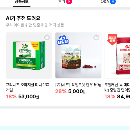
상품정보
후기
Q&A
0
0
Ai가 추천 드려요
우리 아이를 위한 맞춤 취향 저격 상품
그리니즈 오리지널 티니 130
[2개세트] 리얼트릿 한우 50g
로얄캐닌 독 미디
개입
kg 중형견 면역
28%
5,000
원
18%
53,000
18%
84,9
원