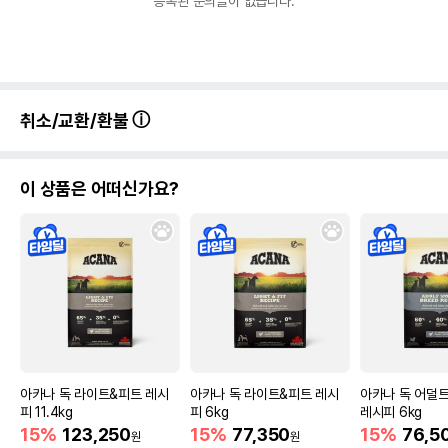
등록된 문의글이 없습니다.
취소/교환/환불
이 상품은 어떠신가요?
아카나 독 라이트&피트 레시
아카나 독 라이트&피트 레시
아카나 독 어덜
피 11.4kg
피 6kg
레시피 6kg
15%
123,250
15%
77,350
15%
76,5
원
원