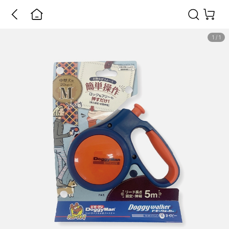
1
/
1