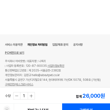
서비스 이용약관
개인정보 처리방침
입점/제휴 문의
공지사항
PC버전으로 보기
주식회사 어바웃펫
대표자명 : 나옥귀
사업자 등록번호 : 120-87-90035
사업자정보확인
통신판매업신고번호 : 제 2025-서울금천-2382호
개인정보관리자 : 김원규 hello@aboutpet.co.kr
서울특별시 금천구 가산디지털2로 144, 현대테라타워 가산DK 507호, 508호 (가산동)
구매안전(에스크로)서비스
© copyright (c) www.aboutpet.co.kr all rights reserved.
26,000
원
수량
합계