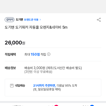
강아지
도기맨
브랜드관 이동
도기맨 도기워커 자동줄 오렌지&네이비 5m
26,000
원
적립혜택
최대
150점
적립
배송정보
배송비 3,000원
(제주/도서산간 배송비 별도)
(3만원 이상 무료배송)
내일배송
21시까지 주문하면,
다음날 95% 도착
(토, 일요일/공휴일 제외)