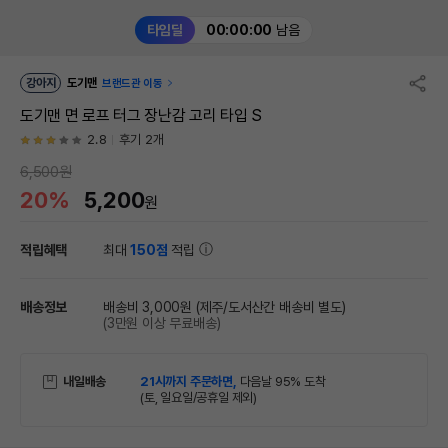
타임딜
00:00:00
남음
강아지
도기맨
브랜드관 이동
도기맨 면 로프 터그 장난감 고리 타입 S
2.8
후기 2개
6,500원
20%
5,200
원
적립혜택
최대
150점
적립
배송정보
배송비 3,000원
(제주/도서산간 배송비 별도)
(3만원 이상 무료배송)
내일배송
21시까지 주문하면,
다음날 95% 도착
(토, 일요일/공휴일 제외)