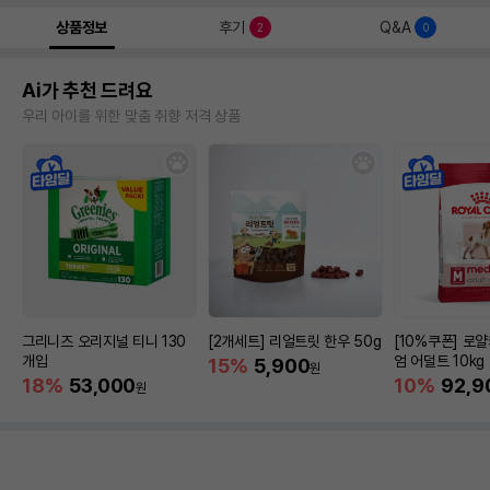
상품정보
후기
Q&A
2
0
Ai가 추천 드려요
우리 아이를 위한 맞춤 취향 저격 상품
그리니즈 오리지널 티니 130
[2개세트] 리얼트릿 한우 50g
[10%쿠폰] 로
개입
엄 어덜트 10kg
15%
5,900
원
증진
18%
53,000
10%
92,9
원