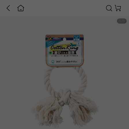
1
/
1