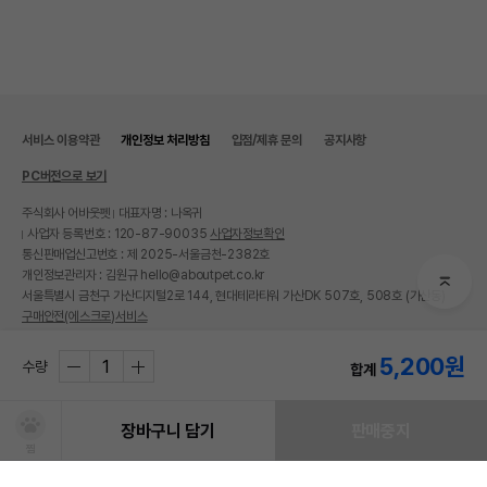
서비스 이용약관
개인정보 처리방침
입점/제휴 문의
공지사항
PC버전으로 보기
주식회사 어바웃펫
대표자명 : 나옥귀
사업자 등록번호 : 120-87-90035
사업자정보확인
통신판매업신고번호 : 제 2025-서울금천-2382호
개인정보관리자 : 김원규 hello@aboutpet.co.kr
서울특별시 금천구 가산디지털2로 144, 현대테라타워 가산DK 507호, 508호 (가산동)
구매안전(에스크로)서비스
© copyright (c) www.aboutpet.co.kr all rights reserved.
5,200
원
수량
합계
장바구니 담기
판매중지
찜