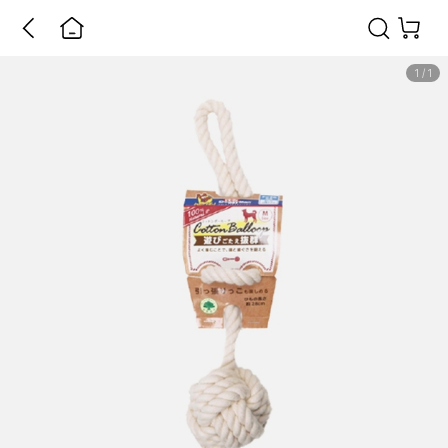
1
/
1