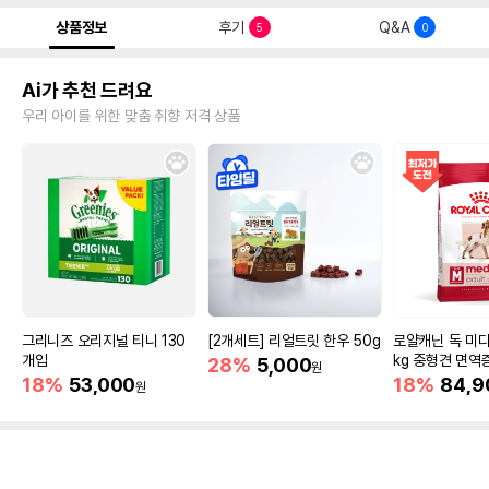
상품정보
후기
Q&A
5
0
Ai가 추천 드려요
우리 아이를 위한 맞춤 취향 저격 상품
그리니즈 오리지널 티니 130
[2개세트] 리얼트릿 한우 50g
로얄캐닌 독 미디
개입
kg 중형견 면역
28%
5,000
원
18%
53,000
18%
84,9
원