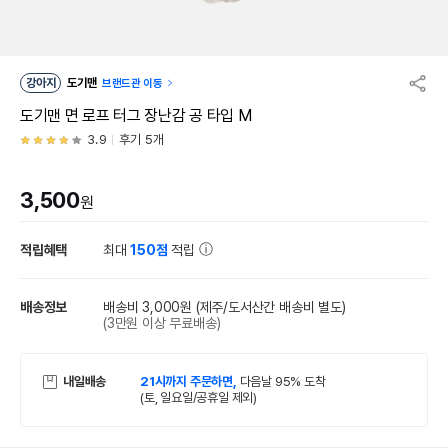
강아지
도기맨
브랜드관 이동
도기맨 면 로프 터그 장난감 공 타입 M
3.9
후기 5개
3,500
원
적립혜택
최대
150점
적립
배송정보
배송비 3,000원
(제주/도서산간 배송비 별도)
(3만원 이상 무료배송)
내일배송
21시까지 주문하면,
다음날 95% 도착
(토, 일요일/공휴일 제외)