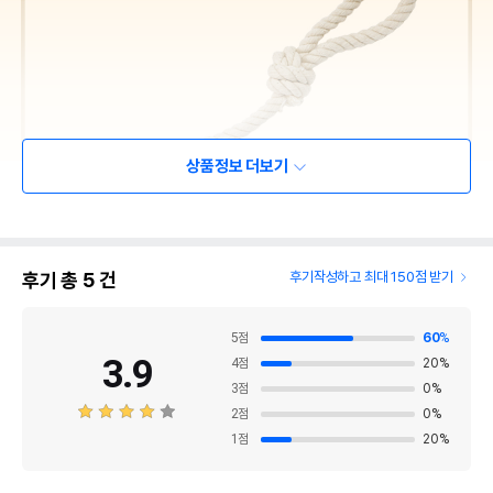
상품정보 더보기
후기 총
5
건
후기작성하고 최대 150점 받기
5
점
60
%
3.9
4
점
20
%
3
점
0
%
2
점
0
%
1
점
20
%