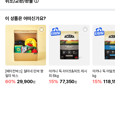
취소/교환/환불
이 상품은 어떠신가요?
[베이컨박스] 절미네 민박 짱
아카나 독 라이트&피트 레시
아카나 독 어덜트 
절미 박스
피 6kg
kg
60%
29,900
15%
77,350
15%
118,1
원
원