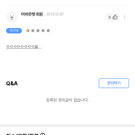
어바웃펫 회원
2023.12.20
0
첫구매
으으으으으으으으음...
Q&A
문의하기
등록된 문의글이 없습니다.