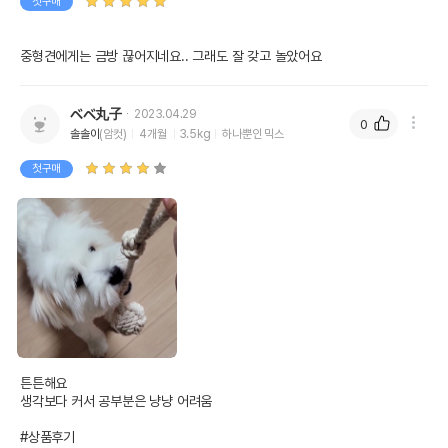
첫구매
중형견에게는 금방 끊어지네요.. 그래도 잘 갖고 놀았어요
ベベ丸子
2023.04.29
0
솔솔이
(암컷)
4개월
3.5kg
하나뿐인 믹스
첫구매
튼튼해요

생각보다 커서 공부분은 냥냥 어려움

#상품후기