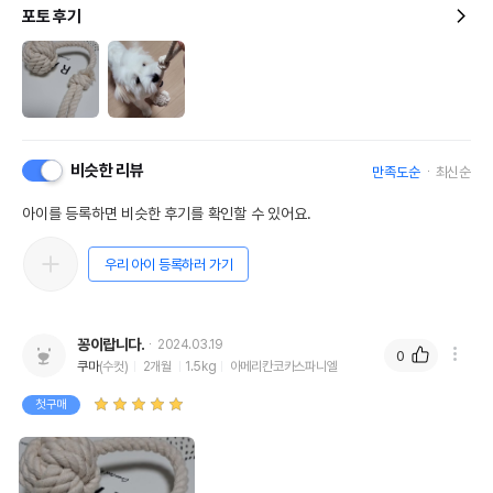
포토 후기
비슷한 리뷰
만족도순
최신순
아이를 등록하면 비슷한 후기를 확인할 수 있어요.
우리 아이 등록하러 가기
꽁이랍니다.
2024.03.19
0
쿠마
(수컷)
2개월
1.5kg
아메리칸코카스파니엘
첫구매