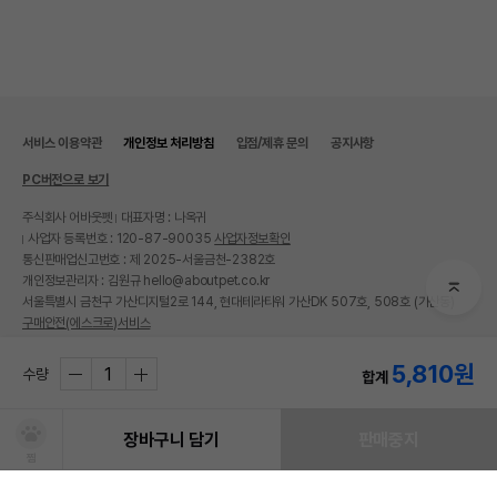
서비스 이용약관
개인정보 처리방침
입점/제휴 문의
공지사항
PC버전으로 보기
주식회사 어바웃펫
대표자명 : 나옥귀
사업자 등록번호 : 120-87-90035
사업자정보확인
통신판매업신고번호 : 제 2025-서울금천-2382호
개인정보관리자 : 김원규 hello@aboutpet.co.kr
서울특별시 금천구 가산디지털2로 144, 현대테라타워 가산DK 507호, 508호 (가산동)
구매안전(에스크로)서비스
© copyright (c) www.aboutpet.co.kr all rights reserved.
5,810
원
수량
합계
장바구니 담기
판매중지
찜