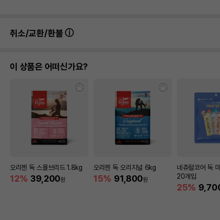
취소/교환/환불
이 상품은 어떠신가요?
오리젠 독 스몰브리드 1.8kg
오리젠 독 오리지널 6kg
네츄럴코어 독 
20개입
12%
39,200
15%
91,800
원
원
25%
9,70