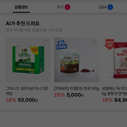
상품정보
후기
Q&A
2
0
Ai가 추천 드려요
우리 아이를 위한 맞춤 취향 저격 상품
그리니즈 오리지널 티니 130
[2개세트] 리얼트릿 한우 50g
로얄캐닌 독 미디
개입
kg 중형견 면역
28%
5,000
원
18%
53,000
18%
84,9
원