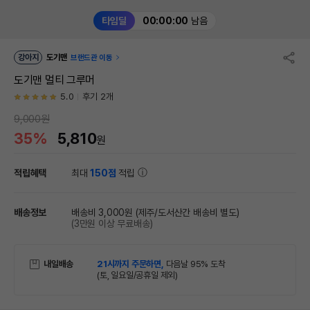
타임딜
00:00:00
남음
강아지
도기맨
브랜드관 이동
도기맨 멀티 그루머
5.0
후기 2개
9,000원
35%
5,810
원
적립혜택
최대
150점
적립
배송정보
배송비 3,000원
(제주/도서산간 배송비 별도)
(3만원 이상 무료배송)
내일배송
21시까지 주문하면,
다음날 95% 도착
(토, 일요일/공휴일 제외)