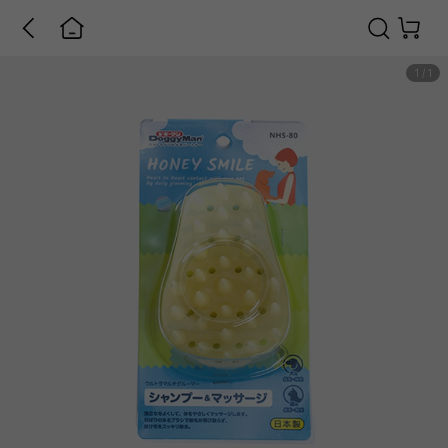
1
/
1