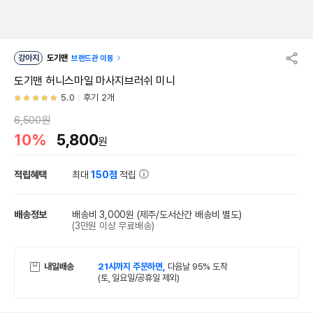
강아지
도기맨
브랜드관 이동
도기맨 허니스마일 마사지브러쉬 미니
5.0
후기 2개
6,500원
10%
5,800
원
적립혜택
최대
150점
적립
배송정보
배송비 3,000원
(제주/도서산간 배송비 별도)
(3만원 이상 무료배송)
내일배송
21시까지 주문하면,
다음날 95% 도착
(토, 일요일/공휴일 제외)