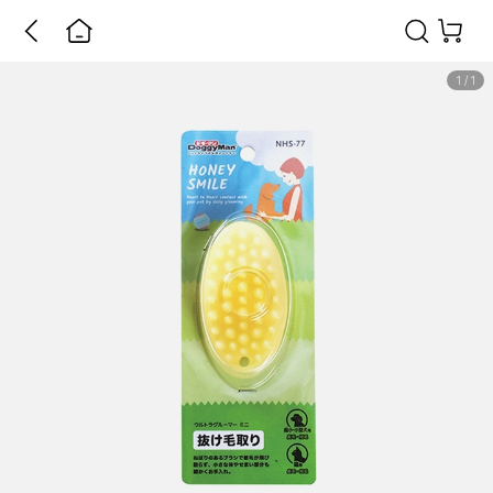
1
/
1