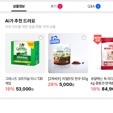
상품정보
후기
Q&A
2
0
Ai가 추천 드려요
우리 아이를 위한 맞춤 취향 저격 상품
그리니즈 오리지널 티니 130
[2개세트] 리얼트릿 한우 50g
로얄캐닌 독 미디
개입
kg 중형견 면역
28%
5,000
원
18%
53,000
18%
84,9
원