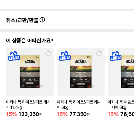
취소/교환/환불
이 상품은 어떠신가요?
아카나 독 라이트&피트 레시
아카나 독 라이트&피트 레시
아카나 독 어덜
피 11.4kg
피 6kg
레시피 6kg
15%
123,250
15%
77,350
15%
76,5
원
원