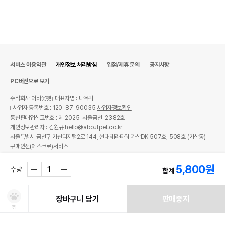
서비스 이용약관
개인정보 처리방침
입점/제휴 문의
공지사항
PC버전으로 보기
주식회사 어바웃펫
대표자명 : 나옥귀
사업자 등록번호 : 120-87-90035
사업자정보확인
통신판매업신고번호 : 제 2025-서울금천-2382호
개인정보관리자 : 김원규 hello@aboutpet.co.kr
서울특별시 금천구 가산디지털2로 144, 현대테라타워 가산DK 507호, 508호 (가산동)
구매안전(에스크로)서비스
© copyright (c) www.aboutpet.co.kr all rights reserved.
5,800
원
수량
합계
장바구니 담기
판매중지
찜