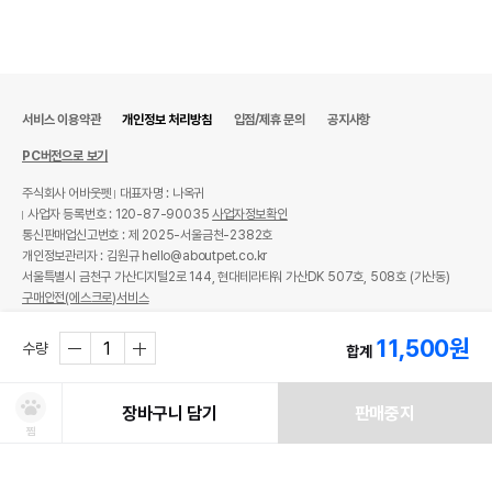
서비스 이용약관
개인정보 처리방침
입점/제휴 문의
공지사항
PC버전으로 보기
주식회사 어바웃펫
대표자명 : 나옥귀
사업자 등록번호 : 120-87-90035
사업자정보확인
통신판매업신고번호 : 제 2025-서울금천-2382호
개인정보관리자 : 김원규 hello@aboutpet.co.kr
서울특별시 금천구 가산디지털2로 144, 현대테라타워 가산DK 507호, 508호 (가산동)
구매안전(에스크로)서비스
© copyright (c) www.aboutpet.co.kr all rights reserved.
11,500
원
수량
합계
장바구니 담기
판매중지
찜
처방사료 주문 시 확인해주세요!
쿠폰보기
적립혜택
취소/ 교환/ 환불
유통기한 임박 상품
최저가 도전 상품
AI검색
AI검색