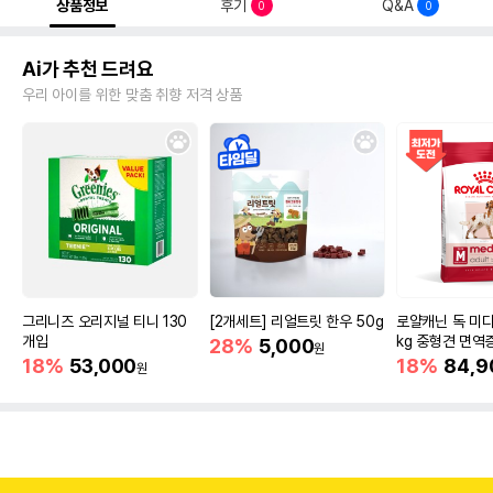
상품정보
후기
Q&A
0
0
Ai가 추천 드려요
우리 아이를 위한 맞춤 취향 저격 상품
그리니즈 오리지널 티니 130
[2개세트] 리얼트릿 한우 50g
로얄캐닌 독 미디
개입
kg 중형견 면역
28%
5,000
원
18%
53,000
18%
84,9
원