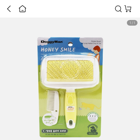
1
/
1