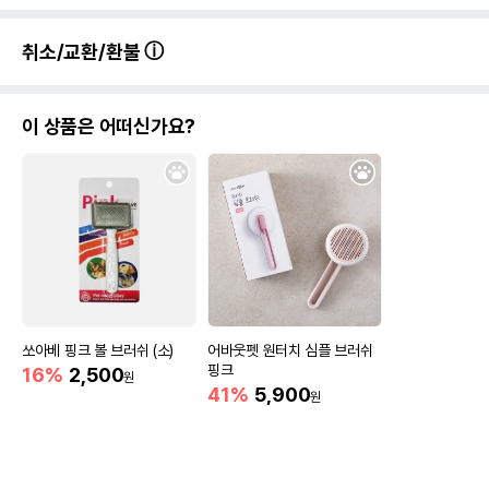
취소/교환/환불
이 상품은 어떠신가요?
쏘아베 핑크 볼 브러쉬 (소)
어바웃펫 원터치 심플 브러쉬
핑크
16%
2,500
원
41%
5,900
원