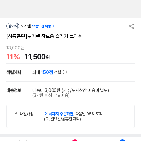
강아지
도기맨
브랜드관 이동
[상품중단]도기맨 장모용 슬리커 브러쉬
13,000원
11%
11,500
원
적립혜택
최대
150점
적립
배송정보
배송비 3,000원
(제주/도서산간 배송비 별도)
(3만원 이상 무료배송)
내일배송
21시까지 주문하면,
다음날 95% 도착
(토, 일요일/공휴일 제외)