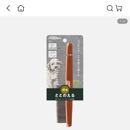
1
/
2