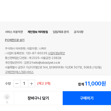
서비스 이용약관
개인정보 처리방침
입점/제휴 문의
공지사항
PC버전으로 보기
주식회사 어바웃펫
대표자명 : 나옥귀
사업자 등록번호 : 120-87-90035
사업자정보확인
통신판매업신고번호 : 제 2025-서울금천-2382호
개인정보관리자 : 김원규 hello@aboutpet.co.kr
서울특별시 금천구 가산디지털2로 144, 현대테라타워 가산DK 507호, 508호 (가산동)
구매안전(에스크로)서비스
© copyright (c) www.aboutpet.co.kr all rights reserved.
11,000
원
(재고 2개)
수량
합계
장바구니 담기
구매하기
찜