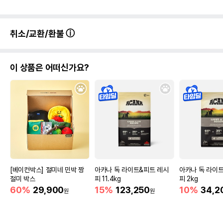
취소/교환/환불
이 상품은 어떠신가요?
[베이컨박스] 절미네 민박 짱
아카나 독 라이트&피트 레시
아카나 독 라이
절미 박스
피 11.4kg
피 2kg
60%
29,900
15%
123,250
10%
34,2
원
원