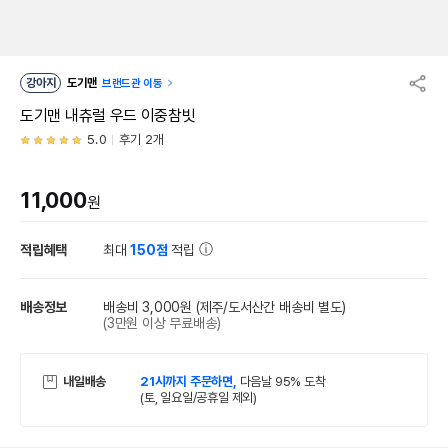
강아지
도기맨
브랜드관 이동
도기맨 내츄럴 우드 이중참빗
5.0
후기 2개
11,000
원
적립혜택
최대
150점
적립
배송정보
배송비 3,000원
(제주/도서산간 배송비 별도)
(3만원 이상 무료배송)
내일배송
21시까지 주문하면,
다음날 95% 도착
(토, 일요일/공휴일 제외)