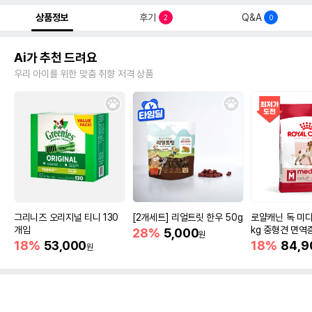
상품정보
후기
Q&A
2
0
Ai가 추천 드려요
우리 아이를 위한 맞춤 취향 저격 상품
그리니즈 오리지널 티니 130
[2개세트] 리얼트릿 한우 50g
로얄캐닌 독 미디
개입
kg 중형견 면역
28%
5,000
원
18%
53,000
18%
84,9
원