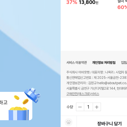
절미 
37%
13,800
원
60
서비스 이용약관
개인정보 처리방침
입점
주식회사 어바웃펫
대표자명 : 나옥귀
사업자 등
통신판매업신고번호 : 제 2025-서울금천-238
개인정보관리자 : 김원규 hello@aboutpet.co.
서울특별시 금천구 가산디지털2로 144, 현대테라
구매안전(에스크로)서비스
© copyright (c) www.aboutpet.co.kr all r
하고
수량
장바구니 담기