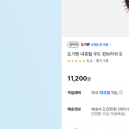
강아지
도기맨
브랜드관 이동
도기맨 내츄럴 우드 핀브러쉬 S
5.0
후기 1개
11,200
원
적립혜택
최대
150점
적립
배송정보
배송비 3,000원
(제주/
(3만원 이상 무료배송)