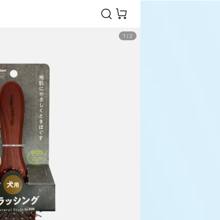
1
/
2