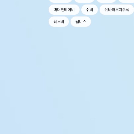
마더앤베이비
쉬바
쉬바파우치주식
웨루바
웰니스