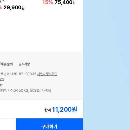
박스
15%
75,400
14%
150,900
원
%
29,900
원
/제휴 문의
공지사항
록번호 : 120-87-90035
사업자정보확인
2호
kr
타워 가산DK 507호, 508호 (가산동)
ights reserved.
11,200
원
합계
구매하기