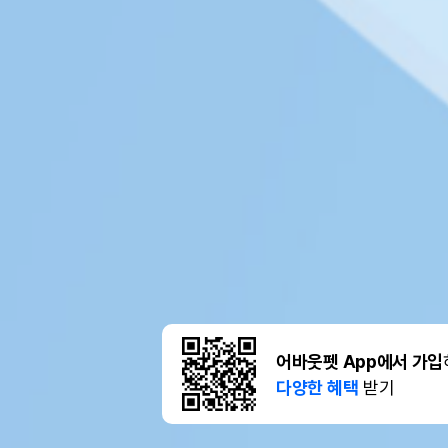
어바웃펫 App에서 가입
다양한 혜택
받기