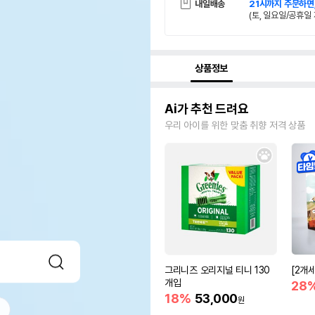
내일배송
21시까지 주문하면
(토, 일요일/공휴일 
상품정보
Ai가 추천 드려요
우리 아이를 위한 맞춤 취향 저격 상품
그리니즈 오리지널 티니 130
[2개
개입
28
18%
53,000
원