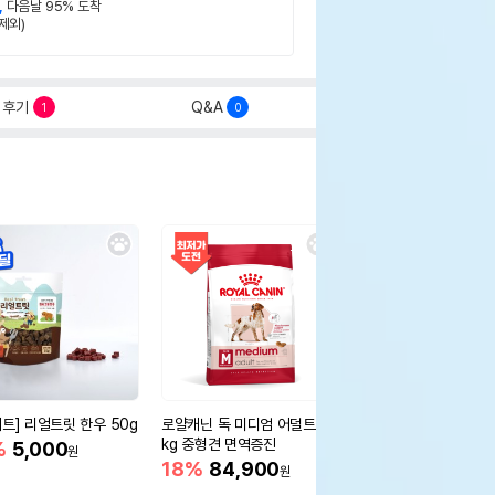
,
다음날 95% 도착
제외)
후기
Q&A
1
0
세트] 리얼트릿 한우 50g
로얄캐닌 독 미디엄 어덜트 10
오리젠 독 스몰브리드 4
kg 중형견 면역증진
%
5,000
15%
75,400
원
원
18%
84,900
원