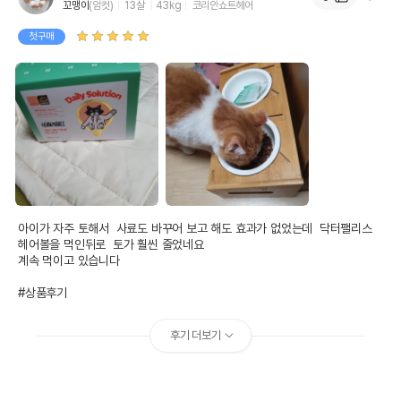
꼬맹이
(암컷)
13살
43kg
코리안쇼트헤어
첫구매
아이가 자주 토해서  사료도 바꾸어 보고 해도 효과가 없었는데  닥터팰리스 
헤어볼을 먹인뒤로  토가 훨씬 줄었네요

계속 먹이고 있습니다

#상품후기
후기 더보기