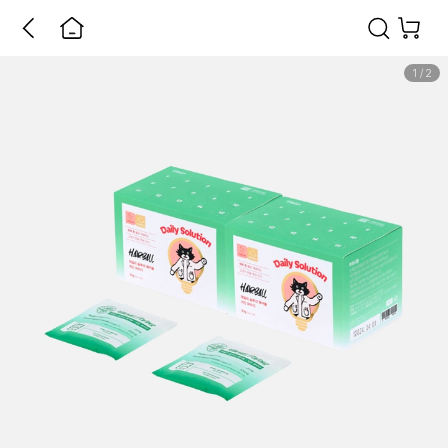
1
/
2