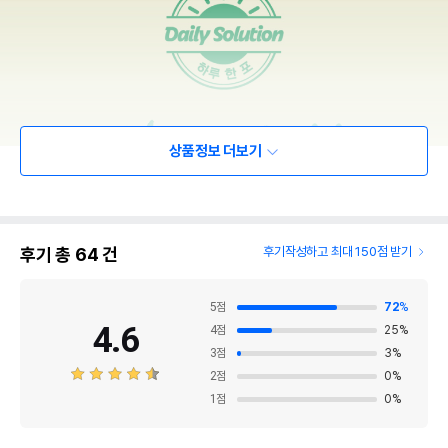
상품정보 더보기
후기 총
64
건
후기작성하고 최대 150점 받기
5
점
72
%
4.6
4
점
25
%
3
점
3
%
2
점
0
%
1
점
0
%