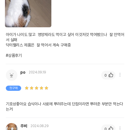
아이가 나이도 많고  영양제라도 먹이고 싶어 이것저것 먹여봤으나  잘 안먹어
서 실패 

닥터팰리스 제품은  잘 먹어서 계속 구매중

#상품후기
po
2024.09.19
0
첫구매
기호성좋아요 습식이나 사료에 뿌려주는데 단점이라면 뿌려준 부분만 먹는다
는거
주바
2024.08.29
0