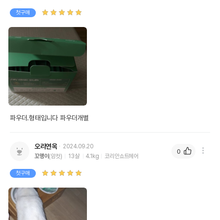
첫구매
파우더.형태입니다 파우더개별
오리연옥
2024.09.20
0
꼬맹이
(암컷)
13살
4.1kg
코리안쇼트헤어
첫구매