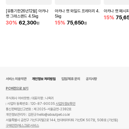
[유통기한26년12월] 아카나
아카나 캣 와일드 프레이리 4.
아카나 캣 패시피카
캣 그래스랜드 4.5kg
5kg
15%
75,6
30%
62,300
15%
75,650
원
원
서비스 이용약관
개인정보 처리방침
입점/제휴 문의
공지사항
PC버전으로 보기
주식회사 어바웃펫
대표자명 : 나옥귀
사업자 등록번호 : 120-87-90035
사업자정보확인
통신판매업신고번호 : 제 2025-서울금천-2382호
개인정보관리자 : 김원규 hello@aboutpet.co.kr
서울특별시 금천구 가산디지털2로 144, 현대테라타워 가산DK 507호, 508호 (가산동)
구매안전(에스크로)서비스