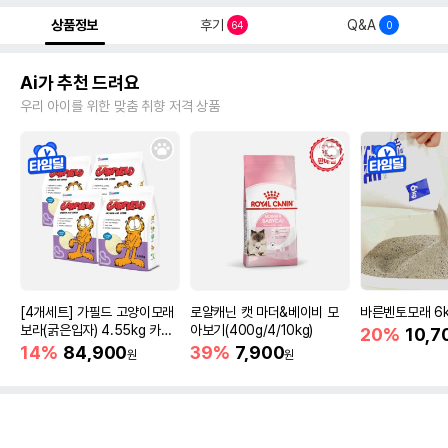
상품정보
후기
Q&A
64
0
Ai가 추천 드려요
우리 아이를 위한 맞춤 취향 저격 상품
[4개세트] 가필드 고양이모래
로얄캐닌 캣 마더&베이비 모
바른벤토모래 6
보라(굵은입자) 4.55kg 카사
아보기(400g/4/10kg)
20%
10,7
바모래
14%
84,900
39%
7,900
원
원