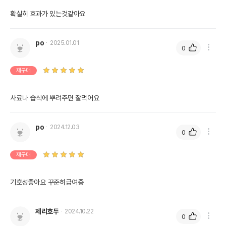
확실히 효과가 있는것같아요
po
2025.01.01
0
재구매
사료나 습식에 뿌려주면 잘먹어요
po
2024.12.03
0
재구매
기호성좋아요 꾸준히급여중
제리호두
2024.10.22
0