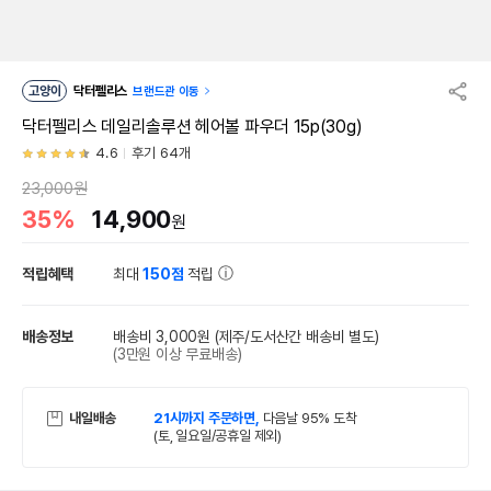
고양이
닥터펠리스
브랜드관 이동
닥터펠리스 데일리솔루션 헤어볼 파우더 15p(30g)
4.6
후기 64개
23,000원
35%
14,900
원
적립혜택
최대
150점
적립
배송정보
배송비 3,000원
(제주/도서산간 배송비 별도)
(3만원 이상 무료배송)
내일배송
21시까지 주문하면,
다음날 95% 도착
(토, 일요일/공휴일 제외)