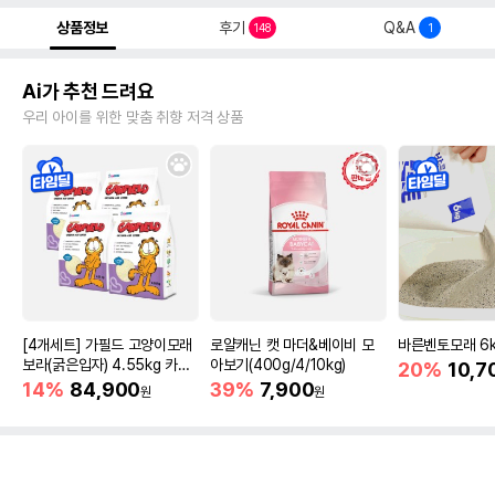
상품정보
후기
Q&A
148
1
Ai가 추천 드려요
우리 아이를 위한 맞춤 취향 저격 상품
[4개세트] 가필드 고양이모래
로얄캐닌 캣 마더&베이비 모
바른벤토모래 6
보라(굵은입자) 4.55kg 카사
아보기(400g/4/10kg)
20%
10,7
바모래
14%
84,900
39%
7,900
원
원