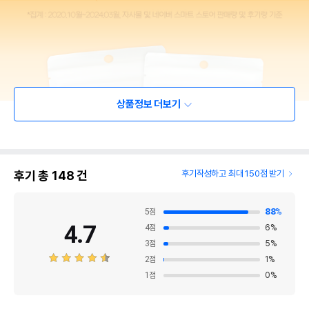
상품정보 더보기
후기 총
148
건
후기작성하고 최대 150점 받기
5
점
88
%
4.7
4
점
6
%
3
점
5
%
2
점
1
%
1
점
0
%