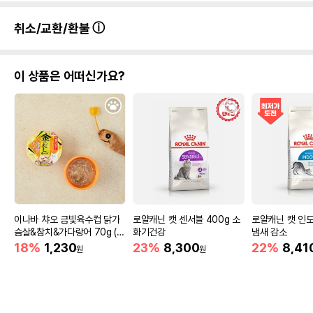
취소/교환/환불
이 상품은 어떠신가요?
이나바 챠오 금빛육수컵 닭가
로얄캐닌 캣 센서블 400g 소
로얄캐닌 캣 인도
슴살&참치&가다랑어 70g (I
화기건강
냄새 감소
MC-133)
18%
1,230
23%
8,300
22%
8,41
원
원