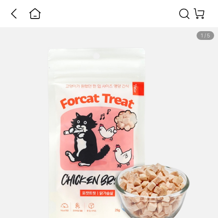
1
/
5