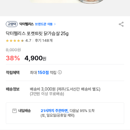
고양이
닥터펠리스
브랜드관 이동
닥터펠리스 포캣트릿 닭가슴살 25g
4.7
후기 148개
8,000원
38%
4,900
원
적립혜택
최대
150점
적립
배송정보
배송비 3,000원
(제주/도서산간 배송비 별도)
(3만원 이상 무료배송)
내일배송
21시까지 주문하면,
다음날 95% 도착
(토, 일요일/공휴일 제외)