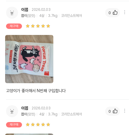
이쯥
2026.02.03
0
쯥이
(암컷)
4살
3.7kg
코리안쇼트헤어
재구매
고양이가 좋아해서 N번째 구입합니다
이쯥
2026.02.03
0
쯥이
(암컷)
4살
3.7kg
코리안쇼트헤어
재구매