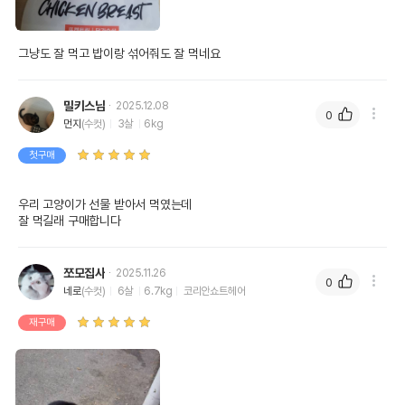
그냥도 잘 먹고 밥이랑 섞어줘도 잘 먹네요
밀키스님
2025.12.08
0
먼지
(수컷)
3살
6kg
첫구매
우리 고양이가 선물 받아서 먹였는데

잘 먹길래 구매합니다 
쪼모집사
2025.11.26
0
네로
(수컷)
6살
6.7kg
코리안쇼트헤어
재구매