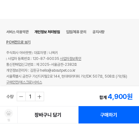
서비스 이용약관
개인정보 처리방침
입점/제휴 문의
공지사항
PC버전으로 보기
주식회사 어바웃펫
대표자명 : 나옥귀
사업자 등록번호 : 120-87-90035
사업자정보확인
통신판매업신고번호 : 제 2025-서울금천-2382호
개인정보관리자 : 김원규 hello@aboutpet.co.kr
서울특별시 금천구 가산디지털2로 144, 현대테라타워 가산DK 507호, 508호 (가산동)
구매안전(에스크로)서비스
© copyright (c) www.aboutpet.co.kr all rights reserved.
4,900
원
수량
합계
장바구니 담기
구매하기
찜
처방사료 주문 시 확인해주세요!
쿠폰보기
적립혜택
취소/ 교환/ 환불
유통기한 임박 상품
최저가 도전 상품
AI검색
AI검색