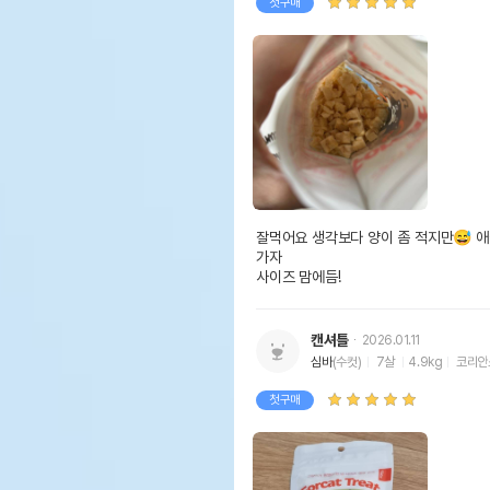
첫구매
잘먹어요 생각보다 양이 좀 적지만😅 애
가자

사이즈 맘에듬!
캔셔틀
2026.01.11
심바
(수컷)
7살
4.9kg
코리안
첫구매