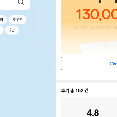
너리
로우즈
2단
상품
후기 총
152
건
4.8