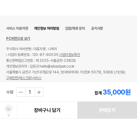
서비스 이용약관
개인정보 처리방침
입점/제휴 문의
공지사항
PC버전으로 보기
주식회사 어바웃펫
대표자명 : 나옥귀
사업자 등록번호 : 120-87-90035
사업자정보확인
통신판매업신고번호 : 제 2025-서울금천-2382호
개인정보관리자 : 김원규 hello@aboutpet.co.kr
서울특별시 금천구 가산디지털2로 144, 현대테라타워 가산DK 507호, 508호 (가산동)
구매안전(에스크로)서비스
© copyright (c) www.aboutpet.co.kr all rights reserved.
35,000
원
수량
합계
장바구니 담기
판매중지
찜
처방사료 주문 시 확인해주세요!
쿠폰보기
적립혜택
취소/ 교환/ 환불
유통기한 임박 상품
최저가 도전 상품
AI검색
AI검색