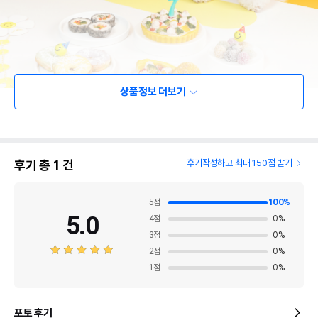
상품정보 더보기
후기 총
1
건
후기작성하고 최대 150점 받기
5
점
100
%
5.0
4
점
0
%
3
점
0
%
2
점
0
%
1
점
0
%
포토 후기