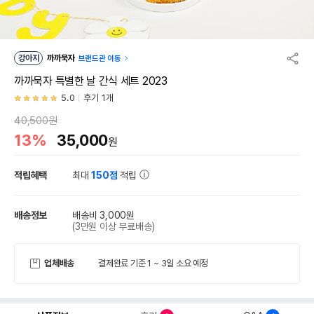
강아지
까까묵자
브랜드관 이동
까까묵자 특별한 날 간식 세트 2023
5.0
후기 1개
40,500원
13%
35,000
원
적립혜택
최대
150점
적립
배송정보
배송비 3,000원
(3만원 이상 무료배송)
업체배송
결제완료 기준 1 ~ 3일 소요 예정