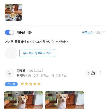
2
비슷한 리뷰
만족도순
최신순
아이를 등록하면 비슷한 후기를 확인할 수 있어요.
우리 아이 등록하러 가기
강토캥
2023.07.23
0
땅콩잼
(암컷)
2살
6.7kg
하나뿐인 믹스
첫구매