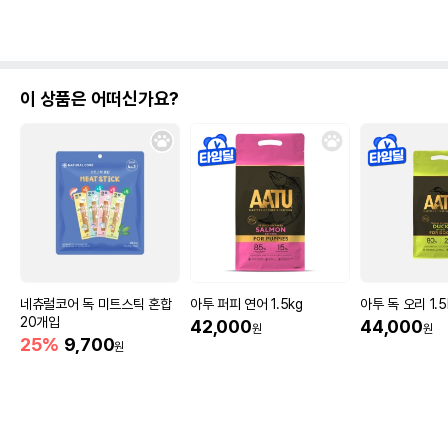
이 상품은 어떠신가요?
네츄럴코어 독 미트스틱 혼합
아투 퍼피 연어 1.5kg
아투 독 오리 1.5
20개입
42,000
44,000
원
원
25%
9,700
원