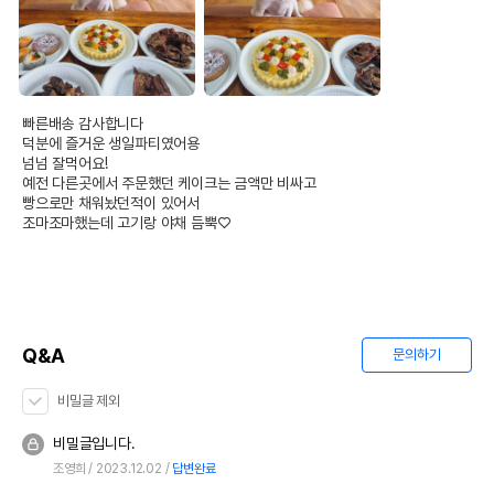
빠른배송 감사합니다

덕분에 즐거운 생일파티였어용

넘넘 잘먹어요! 

예전 다른곳에서 주문했던 케이크는 금액만 비싸고

빵으로만 채워놨던적이 있어서

조마조마했는데 고기랑 야채 듬뿍♡
Q&A
문의하기
비밀글 제외
비밀글입니다.
조영희
2023.12.02
답변완료