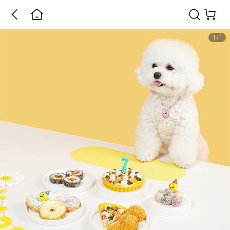
1
/
1