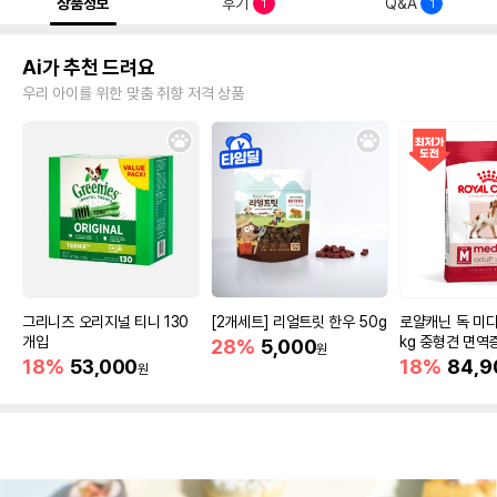
상품정보
후기
Q&A
1
1
Ai가 추천 드려요
우리 아이를 위한 맞춤 취향 저격 상품
그리니즈 오리지널 티니 130
[2개세트] 리얼트릿 한우 50g
로얄캐닌 독 미디
개입
kg 중형견 면역
28%
5,000
원
18%
53,000
18%
84,9
원