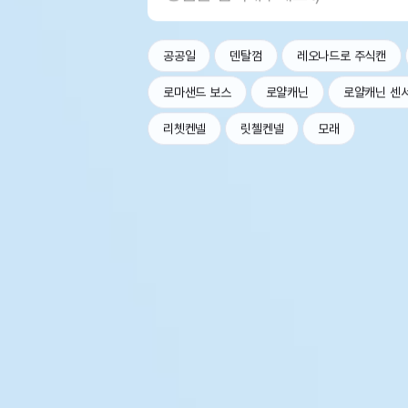
공공일
덴탈껌
레오나드로 주식캔
로마샌드 보스
로얄캐닌
로얄캐닌 센
리쳇켄넬
릿첼켄넬
모래