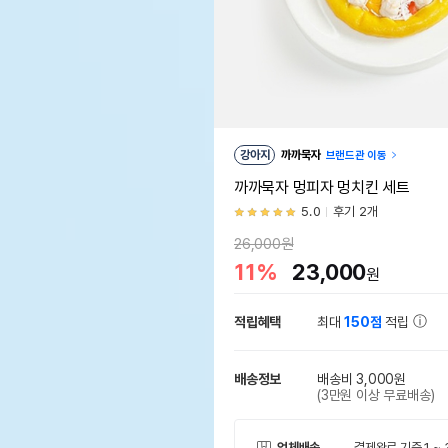
강아지
까까묵자
브랜드관 이동
까까묵자 멍피자 멍치킨 세트
5.0
후기 2개
26,000원
11%
23,000
원
적립혜택
최대
150점
적립
배송정보
배송비 3,000원
(3만원 이상 무료배송)
업체배송
결제완료 기준 1 ~