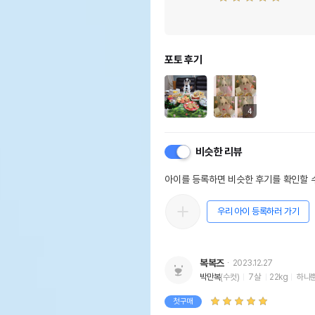
포토 후기
4
비슷한 리뷰
아이를 등록하면 비슷한 후기를 확인할 수
우리 아이 등록하러 가기
복복즈
2023.12.27
박만복
(수컷)
7살
22kg
하나
첫구매