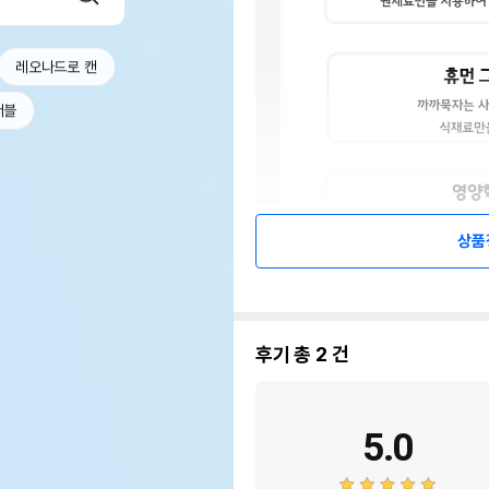
레오나드로 캔
서블
상품
후기 총
2
건
5.0