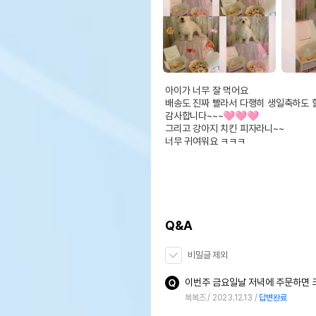
아이가 너무 잘 먹어요

배송도 진짜 빨라서 다행히 생일축하도 할
감사합니다~~~🩷🩷🩷

그리고 강아지 치킨 피자라니~~

너무 귀여워요 ㅋㅋㅋ
Q&A
비밀글 제외
이번주 금요일날 저녁에 주문하면 
복복즈
2023.12.13
답변완료