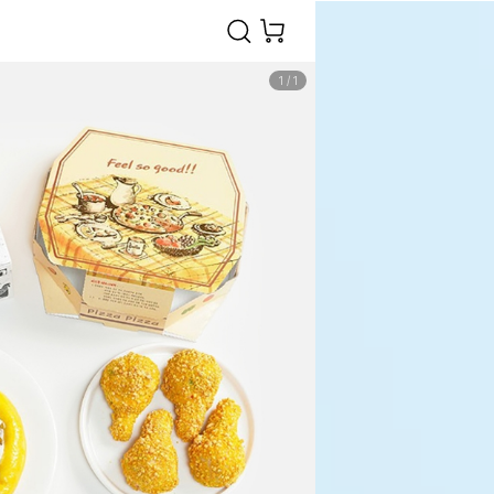
1
/
1