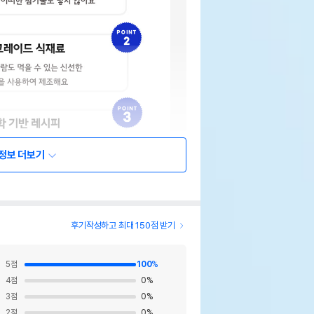
정보 더보기
후기작성하고 최대 150점 받기
5
점
100
%
4
점
0
%
3
점
0
%
2
점
0
%