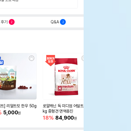
후기
Q&A
2
2
세트] 리얼트릿 한우 50g
로얄캐닌 독 미디엄 어덜트 10
오리젠 독 스몰브리드 4
kg 중형견 면역증진
%
5,000
15%
75,400
원
원
18%
84,900
원