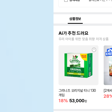
상품정보
Ai가 추천 드려요
우리 아이를 위한 맞춤 취향 저격 상품
그리니즈 오리지널 티니 130
[2개
개입
28
18%
53,000
원