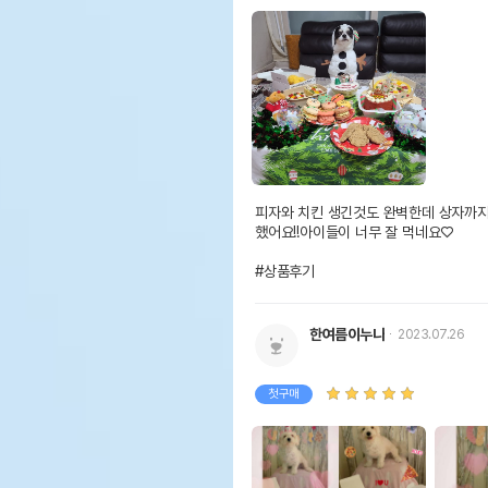
피자와 치킨 생긴것도 완벽한데 상자까지
했어요!!아이들이 너무 잘 먹네요♡

#상품후기
한여름이누나
2023.07.26
첫구매