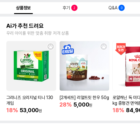
상품정보
후기
Q&A
2
0
Ai가 추천 드려요
우리 아이를 위한 맞춤 취향 저격 상품
그리니즈 오리지널 티니 130
[2개세트] 리얼트릿 한우 50g
로얄캐닌 독 미디
개입
kg 중형견 면역
28%
5,000
원
18%
53,000
18%
84,9
원