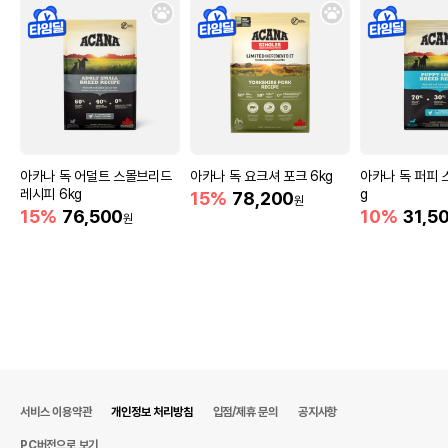
아카나 독 어덜트 스몰브리드
아카나 독 요크셔 포크 6kg
아카나 독 퍼피 
레시피 6kg
g
15%
78,200
원
15%
76,500
10%
31,5
원
서비스 이용약관
개인정보 처리방침
입점/제휴 문의
공지사항
PC버전으로 보기