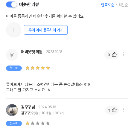
비슷한 리뷰
만족도순
최신순
아이를 등록하면 비슷한 후기를 확인할 수 있어요.
우리 아이 등록하러 가기
어바웃펫 회원
2023.10.18
0
첫구매
좋아보여서 샀는데 소형견한테는 좀 큰것같네요~ㅎㅎ

그래도 잘 가지고 노네요~ㅎ
김꾸꾸님
2024.05.18
1
김꾸꾸
(수컷)
10개월
30kg
첫구매