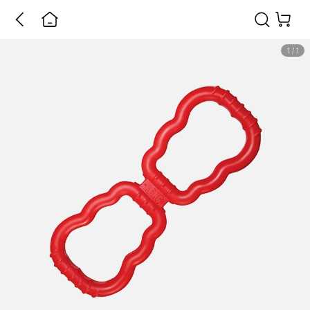
1
/
1