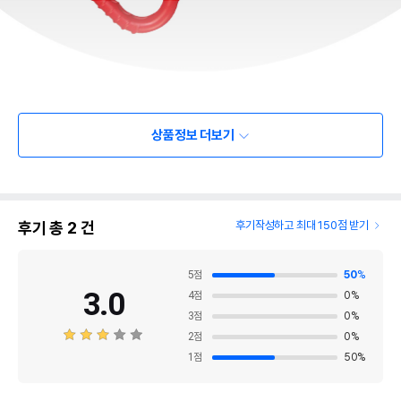
상품정보 더보기
후기 총
2
건
후기작성하고 최대 150점 받기
5
점
50
%
3.0
4
점
0
%
3
점
0
%
2
점
0
%
1
점
50
%