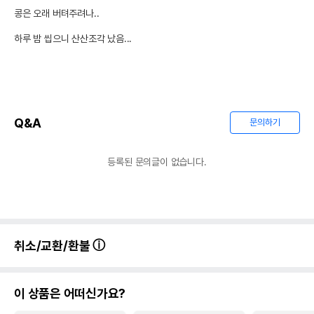
콩은 오래 버텨주려나.. 

하루 밤 씹으니 산산조각 났음... 
Q&A
문의하기
등록된 문의글이 없습니다.
취소/교환/환불
이 상품은 어떠신가요?