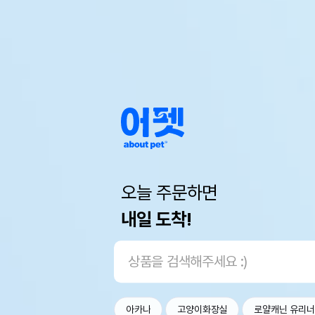
오늘 주문하면
내일 도착!
아카나
고양이화장실
로얄캐닌 유리