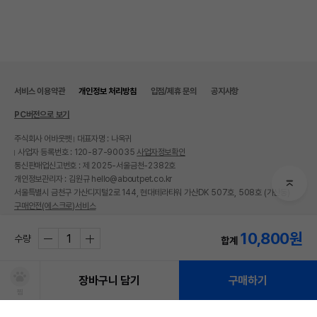
서비스 이용약관
개인정보 처리방침
입점/제휴 문의
공지사항
PC버전으로 보기
주식회사 어바웃펫
대표자명 : 나옥귀
사업자 등록번호 : 120-87-90035
사업자정보확인
통신판매업신고번호 : 제 2025-서울금천-2382호
개인정보관리자 : 김원규 hello@aboutpet.co.kr
서울특별시 금천구 가산디지털2로 144, 현대테라타워 가산DK 507호, 508호 (가산동)
구매안전(에스크로)서비스
© copyright (c) www.aboutpet.co.kr all rights reserved.
10,800
원
수량
합계
장바구니 담기
구매하기
찜