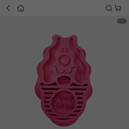
1
/
1