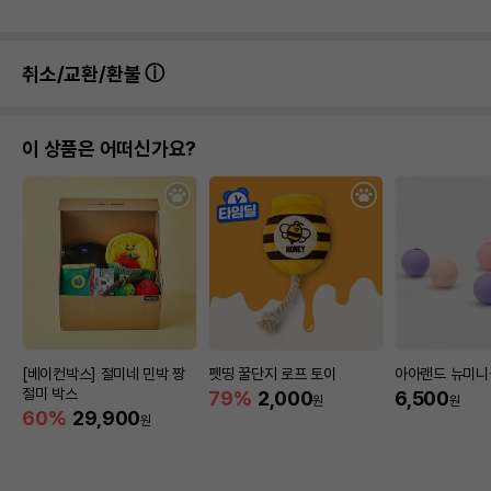
취소/교환/환불
이 상품은 어떠신가요?
[베이컨박스] 절미네 민박 짱
펫띵 꿀단지 로프 토이
아아랜드 뉴미니볼
절미 박스
79%
2,000
6,500
원
원
60%
29,900
원