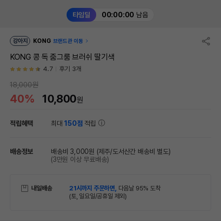
타임딜
00:00:00
남음
강아지
KONG
브랜드관 이동
KONG 콩 독 줌그룸 브러쉬 딸기색
4.7
후기 3개
18,000원
40%
10,800
원
적립혜택
최대
150점
적립
배송정보
배송비 3,000원
(제주/도서산간 배송비 별도)
(3만원 이상 무료배송)
내일배송
21시까지 주문하면,
다음날 95% 도착
(토, 일요일/공휴일 제외)