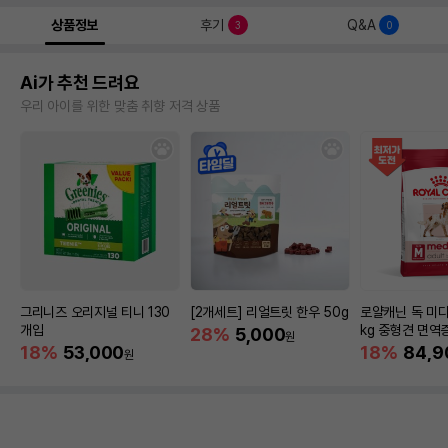
상품정보
후기
Q&A
3
0
Ai가 추천 드려요
우리 아이를 위한 맞춤 취향 저격 상품
그리니즈 오리지널 티니 130
[2개세트] 리얼트릿 한우 50g
로얄캐닌 독 미디
개입
kg 중형견 면역
28%
5,000
원
18%
53,000
18%
84,9
원