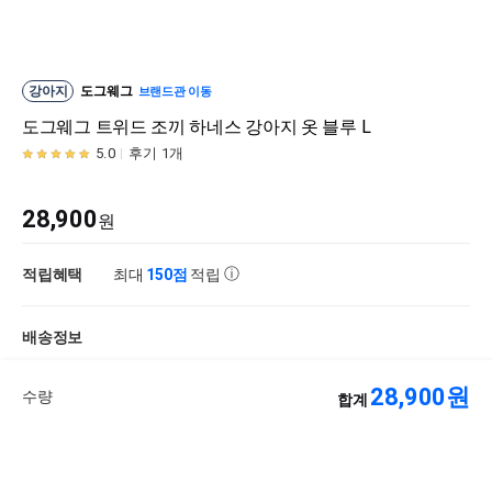
강아지
도그웨그
브랜드관 이동
도그웨그 트위드 조끼 하네스 강아지 옷 블루 L
5.0
후기 1개
28,900
원
적립혜택
최대
150점
적립
배송정보
28,900
원
업체배송
결제완료 기준 2 ~ 7일 소요 예정
수량
합계
장바구니 담기
판매중지
상품정보
후기
Q&A
찜
1