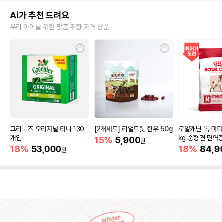
Ai가 추천 드려요
우리 아이를 위한 맞춤 취향 저격 상품
그리니즈 오리지널 티니 130
[2개세트] 리얼트릿 한우 50g
로얄캐닌 독 미디
개입
kg 중형견 면역
15%
5,900
원
18%
53,000
18%
84,9
원