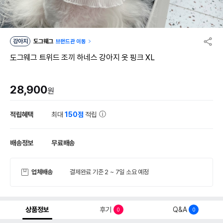
강아지
도그웨그
브랜드관 이동
도그웨그 트위드 조끼 하네스 강아지 옷 핑크 XL
28,900
원
적립혜택
최대
150점
적립
배송정보
무료배송
업체배송
결제완료 기준 2 ~ 7일 소요 예정
상품정보
후기
Q&A
0
0