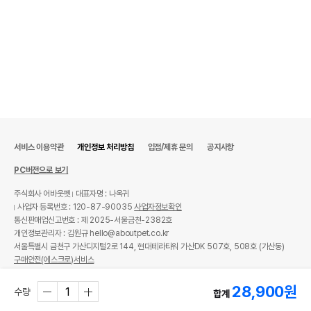
서비스 이용약관
개인정보 처리방침
입점/제휴 문의
공지사항
PC버전으로 보기
주식회사 어바웃펫
대표자명 : 나옥귀
사업자 등록번호 : 120-87-90035
사업자정보확인
통신판매업신고번호 : 제 2025-서울금천-2382호
개인정보관리자 : 김원규 hello@aboutpet.co.kr
서울특별시 금천구 가산디지털2로 144, 현대테라타워 가산DK 507호, 508호 (가산동)
구매안전(에스크로)서비스
© copyright (c) www.aboutpet.co.kr all rights reserved.
28,900
원
수량
합계