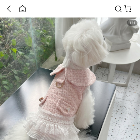
1
/
1