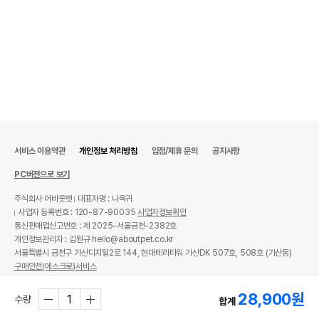
서비스 이용약관
개인정보 처리방침
입점/제휴 문의
공지사항
PC버전으로 보기
주식회사 어바웃펫
대표자명 : 나옥귀
사업자 등록번호 : 120-87-90035
사업자정보확인
통신판매업신고번호 : 제 2025-서울금천-2382호
개인정보관리자 : 김원규 hello@aboutpet.co.kr
서울특별시 금천구 가산디지털2로 144, 현대테라타워 가산DK 507호, 508호 (가산동)
구매안전(에스크로)서비스
© copyright (c) www.aboutpet.co.kr all rights reserved.
28,900
원
수량
합계