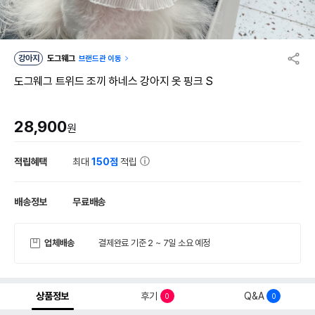
강아지
도그웨그
브랜드관 이동
도그웨그 트위드 조끼 하네스 강아지 옷 핑크 S
28,900
원
적립혜택
최대
150점
적립
배송정보
무료배송
업체배송
결제완료 기준 2 ~ 7일 소요 예정
상품정보
후기
Q&A
0
0