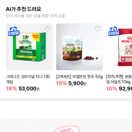
Ai가 추천 드려요
우리 아이를 위한 맞춤 취향 저격 상품
그리니즈 오리지널 티니 130
[2개세트] 리얼트릿 한우 50g
[10%쿠폰] 로
개입
엄 어덜트 10kg
15%
5,900
원
증진
18%
53,000
10%
92,9
원