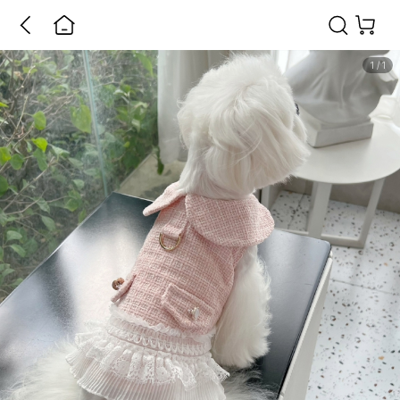
1
/
1