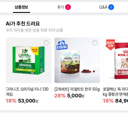
상품정보
후기
Q&A
2
0
Ai가 추천 드려요
우리 아이를 위한 맞춤 취향 저격 상품
그리니즈 오리지널 티니 130
[2개세트] 리얼트릿 한우 50g
로얄캐닌 독 미디
개입
kg 중형견 면역
28%
5,000
원
18%
53,000
18%
84,9
원