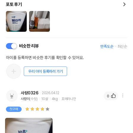
포토 후기
비슷한 리뷰
만족도순
최신순
아이를 등록하면 비슷한 후기를 확인할 수 있어요.
우리 아이 등록하러 가기
사랑0326
2026.04.12
0
사랑이
(수컷)
10살
4kg
포메라니안
첫구매