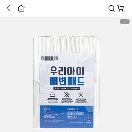
1
/
1