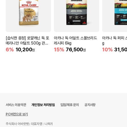
[습식캔 증정] 로얄캐닌 독 포
아카나 독 어덜트 스몰브리드
아카나 독 퍼피 
메라니안 어덜트 500g 관절
레시피 6kg
g
건강
6%
10,200
15%
76,500
10%
31,5
원
원
서비스 이용약관
개인정보 처리방침
입점/제휴 문의
공지사항
PC버전으로 보기
주식회사 어바웃펫
대표자명 : 나옥귀