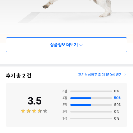
상품정보 더보기
후기 총
2
건
후기작성하고 최대 150점 받기
5
점
0
%
3.5
4
점
50
%
3
점
50
%
2
점
0
%
1
점
0
%