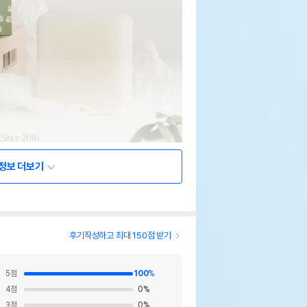
정보 더보기
후기작성하고 최대 150점 받기
5
점
100
%
4
점
0
%
3
점
0
%