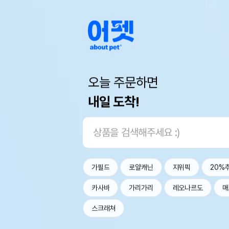
오늘 주문하면
내일 도착!
가필드
로얄캐닌
지위픽
20%
카사바
가리가리
레오나르도
매
스크래쳐