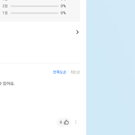
2
점
0
%
1
점
0
%
만족도순
최신순
 있어요.
0