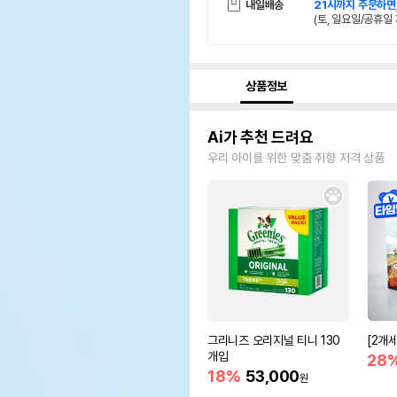
내일배송
21시까지 주문하면
(토, 일요일/공휴일 
상품정보
Ai가 추천 드려요
우리 아이를 위한 맞춤 취향 저격 상품
그리니즈 오리지널 티니 130
[2개
개입
28
18%
53,000
원