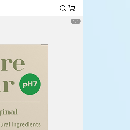
1
/
1