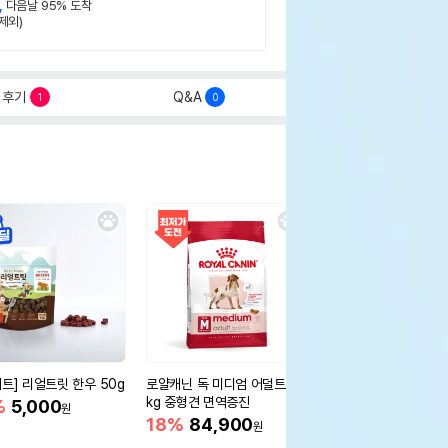
,
다음날 95% 도착
제외)
후기
Q&A
1
0
세트] 리얼트릿 한우 50g
로얄캐닌 독 미디엄 어덜트 10
오리젠 독 스몰브리드 4
kg 중형견 면역증진
%
5,000
15%
75,400
원
원
18%
84,900
원