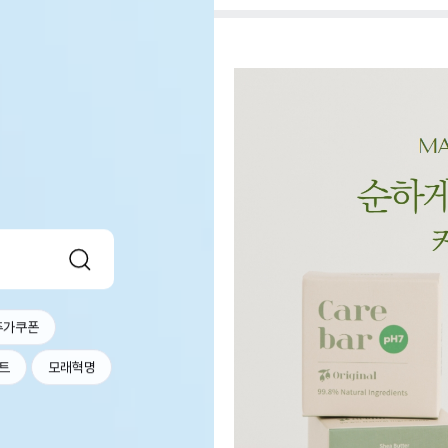
추가쿠폰
트
모래혁명