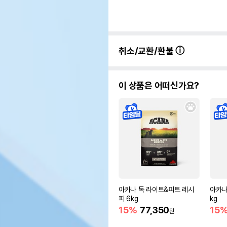
취소/교환/환불
이 상품은 어떠신가요?
아카나 독 라이트&피트 레시
아카나
피 6kg
kg
15%
77,350
15
원