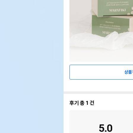
상품
후기 총
1
건
5.0