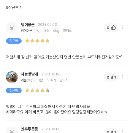
#상품후기
탱이장군
2023.05.03
0
탱이장군
(수컷)
8살
6kg
말티즈
첫구매
저렴하게 잘 산거 같아요 기분상인지 몇번 안썼는데 부드러워진거같기도^^
하늘빛날개
2023.06.15
0
겨울
(수컷)
1살
5.8kg
말티즈
첫구매
앞발이 너무 건조하고 까칠해서 아픈지 자꾸 발사탕을

하더라구요 이거 바르고  많이 좋아졌어요 말랑말랑해졌어요ㅎㅎ
연두루둡둡
2023.08.12
0