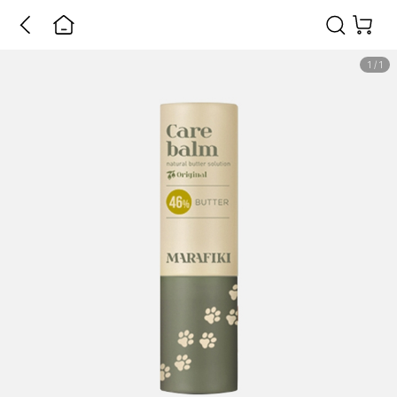
1
/
1