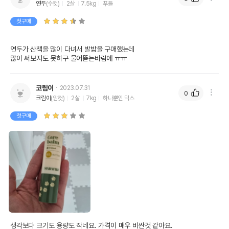
연두
(수컷)
2살
7.5kg
푸들
첫구매
연두가 산책을 많이 다녀서 발밤을 구매했는데 

코림이
2023.07.31
0
크림이
(암컷)
2살
7kg
하나뿐인 믹스
첫구매
생각보다 크기도 용량도 작네요. 가격이 매우 비싼것 같아요. 
