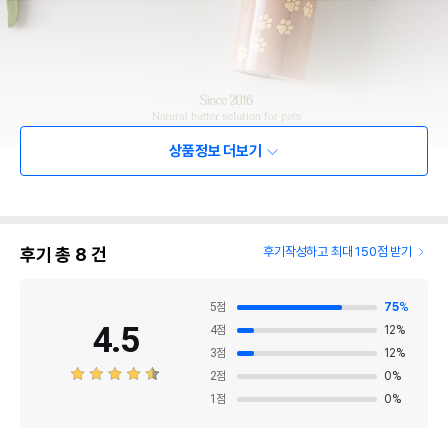
상품정보 더보기
후기 총
8
건
후기작성하고 최대 150점 받기
5
점
75
%
4.5
4
점
12
%
3
점
12
%
2
점
0
%
1
점
0
%