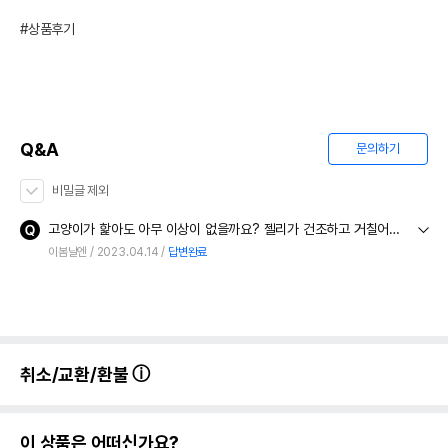
#상품후기
Q&A
문의하기
비밀글 제외
고양이가 핥아도 아무 이상이 없을까요? 젤리가 건조하고 거칠어보여서 발라주고 싶은데.. 먹어도 이상이 없을런지 걱정이 되네요
이봄날엔
2023.04.14
답변완료
취소/교환/환불
이 상품은 어떠신가요?