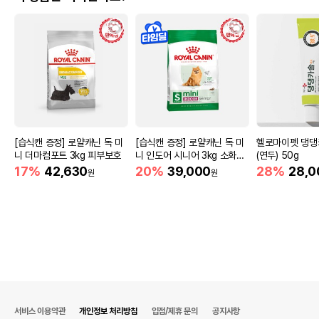
[습식캔 증정] 로얄캐닌 독 미
[습식캔 증정] 로얄캐닌 독 미
헬로마이펫 댕댕
니 더마컴포트 3kg 피부보호
니 인도어 시니어 3kg 소화도
(연두) 50g
움
17%
42,630
20%
39,000
28%
28,0
원
원
서비스 이용약관
개인정보 처리방침
입점/제휴 문의
공지사항