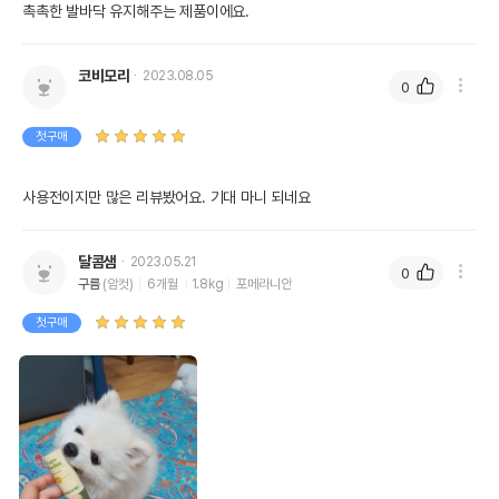
촉촉한 발바닥 유지해주는 제품이에요. 
코비모리
2023.08.05
0
첫구매
사용전이지만 많은 리뷰봤어요. 기대 마니 되네요
달콤샘
2023.05.21
0
구름
(암컷)
6개월
1.8kg
포메라니안
첫구매