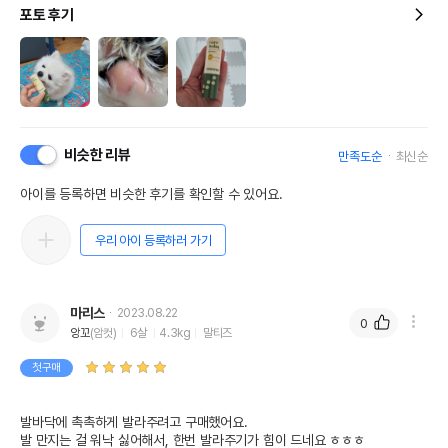
포토 후기
비슷한 리뷰
만족도순
최신순
아이를 등록하면 비슷한 후기를 확인할 수 있어요.
우리 아이 등록하러 가기
마리스
2023.08.22
0
앙꼬
(암컷)
6살
4.3kg
말티즈
첫구매
발바닥에 촉촉하게 발라주려고 구매했어요.

발 만지는 걸 워낙 싫어해서, 한번 발라주기가 힘이 드네요 ㅎㅎㅎ 
