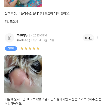
산책후 씻고 발라주면 발바닥에 보습이 되어 좋아요.

#상품후기
쭈구리누나
2023.05.16
0
쮸니어
(수컷)
1살
4.8kg
시츄
첫구매
애발에 문지르면  바로녹지않고 겉도는 느낌이지만 사람손으로 쓰윽해주면 순
식간에녹아요!
