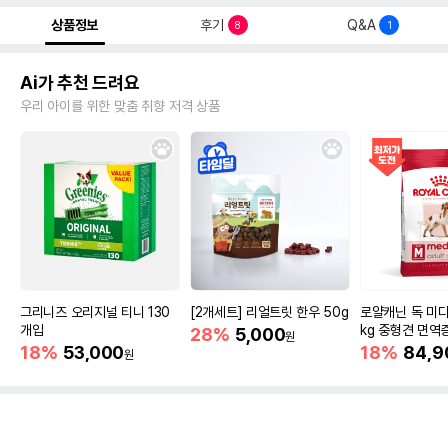
상품정보
후기
Q&A
8
1
Ai가 추천 드려요
우리 아이를 위한 맞춤 취향 저격 상품
그리니즈 오리지널 티니 130
[2개세트] 리얼트릿 한우 50g
로얄캐닌 독 미디
개입
kg 중형견 면역
28%
5,000
원
18%
53,000
18%
84,9
원