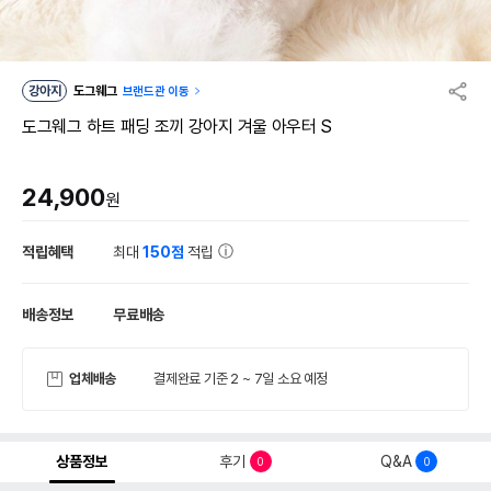
강아지
도그웨그
브랜드관 이동
도그웨그 하트 패딩 조끼 강아지 겨울 아우터 S
24,900
원
적립혜택
최대
150점
적립
배송정보
무료배송
업체배송
결제완료 기준 2 ~ 7일 소요 예정
상품정보
후기
Q&A
0
0