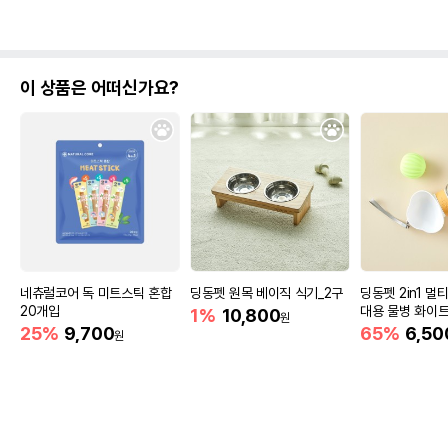
이 상품은 어떠신가요?
네츄럴코어 독 미트스틱 혼합
딩동펫 원목 베이직 식기_2구
딩동펫 2in1 멀
20개입
대용 물병 화이
1%
10,800
원
25%
9,700
65%
6,50
원