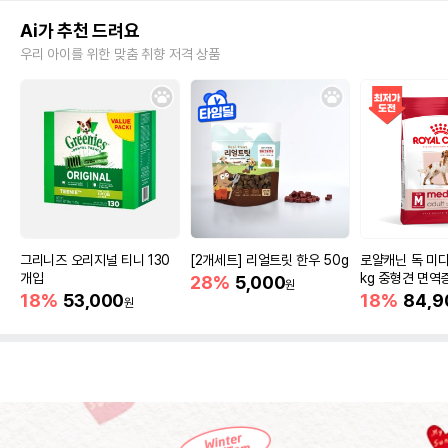
Ai가 추천 드려요
우리 아이를 위한 맞춤 취향 저격 상품
그리니즈 오리지널 티니 130
[2개세트] 리얼트릿 한우 50g
로얄캐닌 독 미디
개입
kg 중형견 면역
28%
5,000
원
18%
53,000
18%
84,9
원