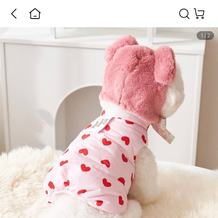
1
/
2