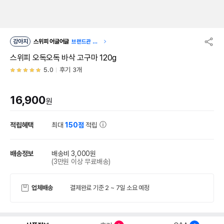
강아지
스위피 어글어글
브랜드관 이
동
스위피 오독오독 바삭 고구마 120g
5.0
후기 3개
16,900
원
적립혜택
최대
150점
적립
배송정보
배송비 3,000원
(3만원 이상 무료배송)
업체배송
결제완료 기준 2 ~ 7일 소요 예정