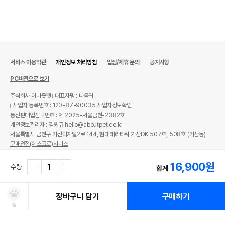
서비스 이용약관
개인정보 처리방침
입점/제휴 문의
공지사항
PC버전으로 보기
주식회사 어바웃펫
대표자명 : 나옥귀
사업자 등록번호 : 120-87-90035
사업자정보확인
통신판매업신고번호 : 제 2025-서울금천-2382호
개인정보관리자 : 김원규 hello@aboutpet.co.kr
서울특별시 금천구 가산디지털2로 144, 현대테라타워 가산DK 507호, 508호 (가산동)
구매안전(에스크로)서비스
© copyright (c) www.aboutpet.co.kr all rights reserved.
16,900
원
수량
합계
장바구니 담기
구매하기
찜