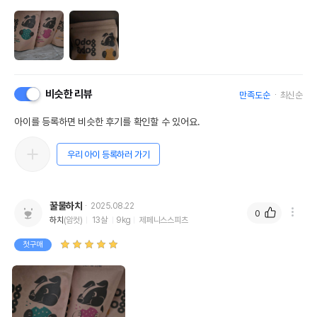
비슷한 리뷰
만족도순
최신순
아이를 등록하면 비슷한 후기를 확인할 수 있어요.
우리 아이 등록하러 가기
꿀물하치
2025.08.22
0
하치
(암컷)
13살
9kg
제페니스스피츠
첫구매