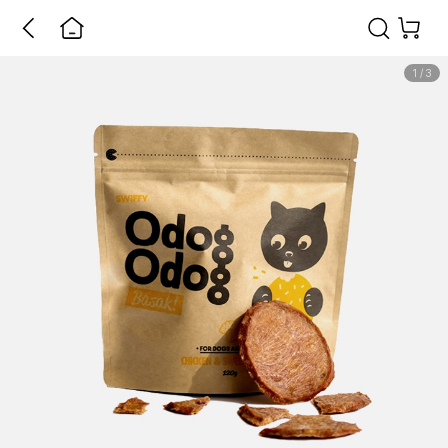
1
/
3