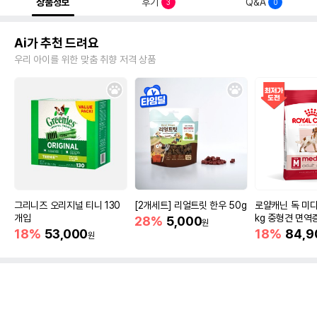
상품정보
후기
Q&A
3
0
Ai가 추천 드려요
우리 아이를 위한 맞춤 취향 저격 상품
그리니즈 오리지널 티니 130
[2개세트] 리얼트릿 한우 50g
로얄캐닌 독 미디
개입
kg 중형견 면역
28%
5,000
원
18%
53,000
18%
84,9
원