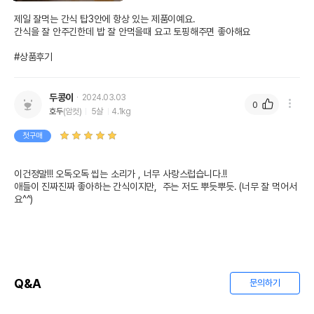
제일 잘먹는 간식 탑3안에 항상 있는 제품이예요. 

간식을 잘 안주긴한데 밥 잘 안먹을때 요고 토핑해주면 좋아해요

#상품후기
두콩이
2024.03.03
0
호두
(암컷)
5살
4.1kg
첫구매
이건정말!!! 오독오독 씹는 소리가 , 너무 사랑스럽습니다.!!

애들이 진짜진짜 좋아하는 간식이지만,  주는 저도 뿌듯뿌듯. (너무 잘 먹어서
요^^)
Q&A
문의하기