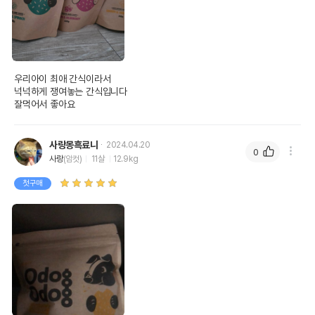
우리아이 최애 간식이라서

넉넉하게 쟁여놓는 간식입니다

잘먹어서 좋아요
사랑몽흑료니
2024.04.20
0
사랑
(암컷)
11살
12.9kg
첫구매