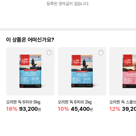
등록된 문의글이 없습니다.
이 상품은 어떠신가요?
오리젠 독 6피쉬 6kg
오리젠 독 6피쉬 2kg
오리젠 독 스몰브리
16%
93,200
10%
45,400
12%
39,2
원
원