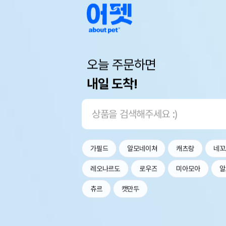
오늘 주문하면
내일 도착!
가필드
알모네이쳐
캐츠랑
네꼬
레오나르도
로우즈
미아모아
알
츄르
캣만두