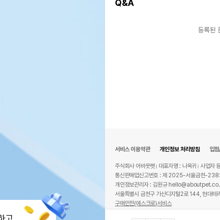
Q&A
등록된 
서비스 이용약관
개인정보 처리방침
입점
주식회사 어바웃펫
대표자명 : 나옥귀
사업자 등
통신판매업신고번호 : 제 2025-서울금천-238
개인정보관리자 : 김원규 hello@aboutpet.co.
서울특별시 금천구 가산디지털2로 144, 현대테라
구매안전(에스크로)서비스
© copyright (c) www.aboutpet.co.kr all r
하고