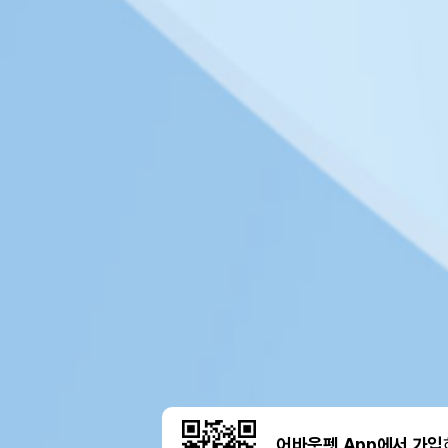
어바웃펫 App에서 가입