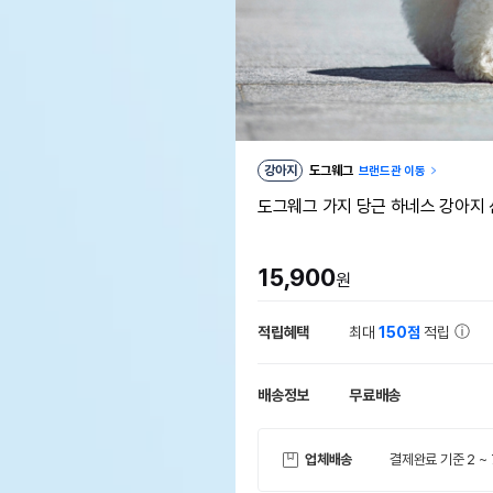
강아지
도그웨그
브랜드관 이동
도그웨그 가지 당근 하네스 강아지 
15,900
원
적립혜택
최대
150점
적립
배송정보
무료배송
업체배송
결제완료 기준 2 ~