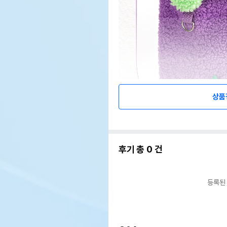
상품
후기 총
0
건
등록된