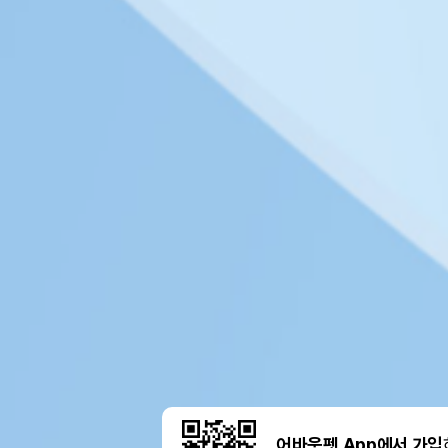
어바웃펫 App에서 가입