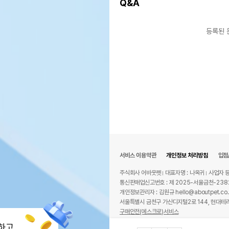
Q&A
등록된 
서비스 이용약관
개인정보 처리방침
입점
주식회사 어바웃펫
대표자명 : 나옥귀
사업자 등
통신판매업신고번호 : 제 2025-서울금천-238
개인정보관리자 : 김원규 hello@aboutpet.co.
서울특별시 금천구 가산디지털2로 144, 현대테라
구매안전(에스크로)서비스
© copyright (c) www.aboutpet.co.kr all r
하고