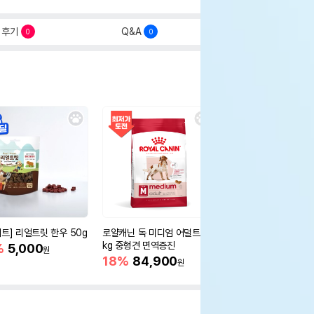
후기
Q&A
0
0
세트] 리얼트릿 한우 50g
로얄캐닌 독 미디엄 어덜트 10
오리젠 독 스몰브리드 4
kg 중형견 면역증진
%
5,000
15%
75,400
원
원
18%
84,900
원