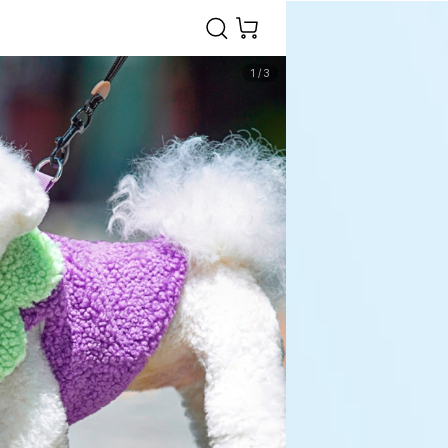
1
/
3