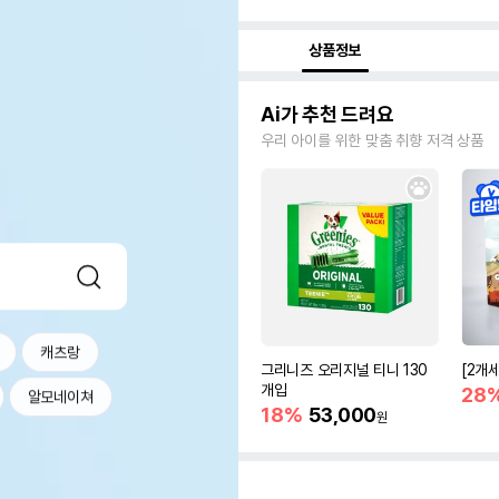
상품정보
Ai가 추천 드려요
우리 아이를 위한 맞춤 취향 저격 상품
캐츠랑
그리니즈 오리지널 티니 130
[2개
개입
28
알모네이쳐
18%
53,000
원