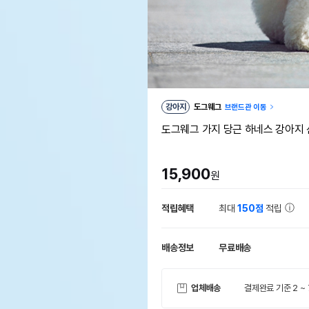
강아지
도그웨그
브랜드관 이동
도그웨그 가지 당근 하네스 강아지 
15,900
원
적립혜택
최대
150점
적립
배송정보
무료배송
업체배송
결제완료 기준 2 ~