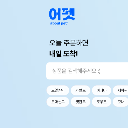
오늘 주문하면
내일 도착!
로얄캐닌
가필드
이나바
지위픽
로마샌드
캣만두
로우즈
모래