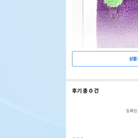
상품
후기 총
0
건
등록된