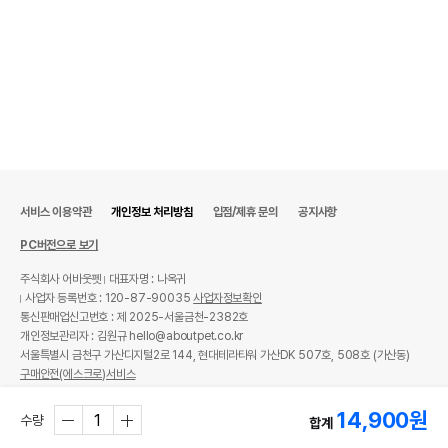
서비스 이용약관
개인정보 처리방침
입점/제휴 문의
공지사항
PC버전으로 보기
주식회사 어바웃펫
대표자명 : 나옥귀
사업자 등록번호 : 120-87-90035
사업자정보확인
통신판매업신고번호 : 제 2025-서울금천-2382호
개인정보관리자 : 김원규 hello@aboutpet.co.kr
서울특별시 금천구 가산디지털2로 144, 현대테라타워 가산DK 507호, 508호 (가산동)
구매안전(에스크로)서비스
© copyright (c) www.aboutpet.co.kr all rights reserved.
14,900
원
수량
합계