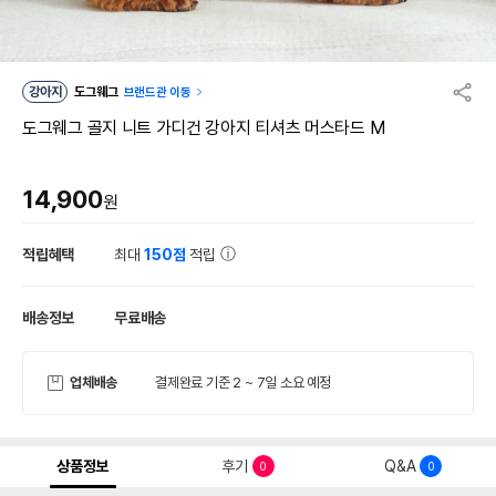
강아지
도그웨그
브랜드관 이동
도그웨그 골지 니트 가디건 강아지 티셔츠 머스타드 M
14,900
원
적립혜택
최대
150점
적립
배송정보
무료배송
업체배송
결제완료 기준 2 ~ 7일 소요 예정
상품정보
후기
Q&A
0
0