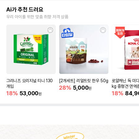
Ai가 추천 드려요
우리 아이를 위한 맞춤 취향 저격 상품
그리니즈 오리지널 티니 130
[2개세트] 리얼트릿 한우 50g
로얄캐닌 독 미디
개입
kg 중형견 면역
28%
5,000
원
18%
53,000
18%
84,9
원