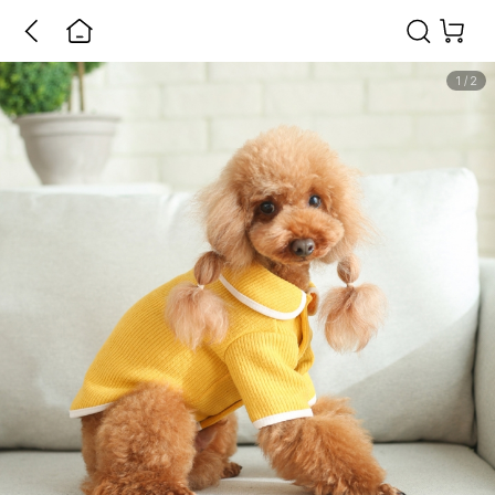
1
/
2