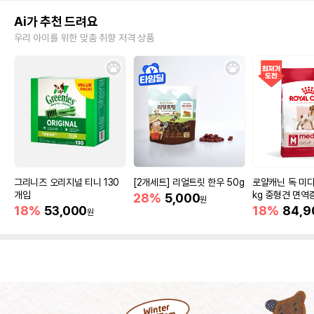
Ai가 추천 드려요
우리 아이를 위한 맞춤 취향 저격 상품
그리니즈 오리지널 티니 130
[2개세트] 리얼트릿 한우 50g
로얄캐닌 독 미디
개입
kg 중형견 면역
28%
5,000
원
18%
53,000
18%
84,9
원