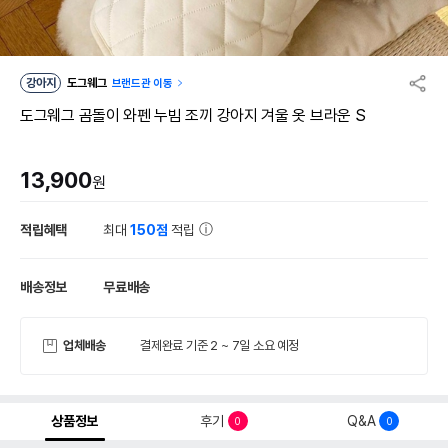
강아지
도그웨그
브랜드관 이동
도그웨그 곰돌이 와펜 누빔 조끼 강아지 겨울 옷 브라운 S
13,900
원
적립혜택
최대
150점
적립
배송정보
무료배송
업체배송
결제완료 기준 2 ~ 7일 소요 예정
상품정보
후기
Q&A
0
0