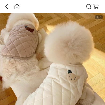
1
/
3