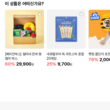
이 상품은 어떠신가요?
[베이컨박스] 절미네 민박 짱
네츄럴코어 독 미트스틱 혼합
펫띵 꿀단지 로프
절미 박스
20개입
79%
2,00
60%
29,900
25%
9,700
원
원