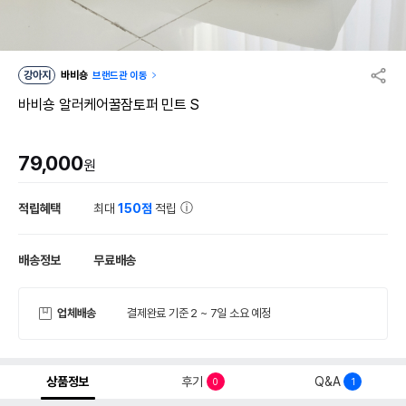
강아지
바비숑
브랜드관 이동
바비숑 알러케어꿀잠토퍼 민트 S
79,000
원
적립혜택
최대
150점
적립
배송정보
무료배송
업체배송
결제완료 기준 2 ~ 7일 소요 예정
상품정보
후기
Q&A
0
1