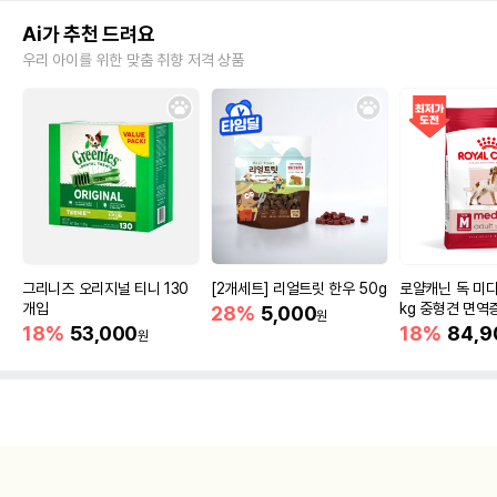
Ai가 추천 드려요
우리 아이를 위한 맞춤 취향 저격 상품
그리니즈 오리지널 티니 130
[2개세트] 리얼트릿 한우 50g
로얄캐닌 독 미디
개입
kg 중형견 면역
28%
5,000
원
18%
53,000
18%
84,9
원