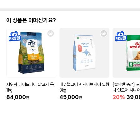
이 상품은 어떠신가요?
지위픽 에어드라이 닭고기 독
네츄럴코어 센시티브케어 밀웜
[습식캔 증정] 
1kg
3kg
니 인도어 시니어
움
84,000
45,000
20%
39,0
원
원