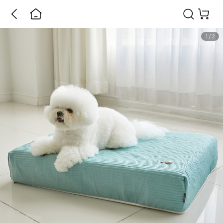
1
/
2