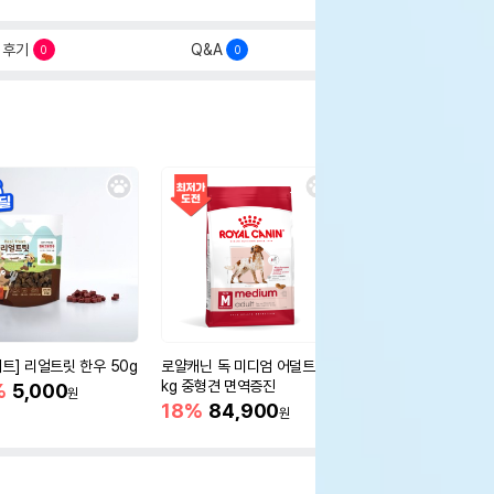
후기
Q&A
0
0
세트] 리얼트릿 한우 50g
로얄캐닌 독 미디엄 어덜트 10
오리젠 독 스몰브리드 4
kg 중형견 면역증진
%
5,000
15%
75,400
원
원
18%
84,900
원