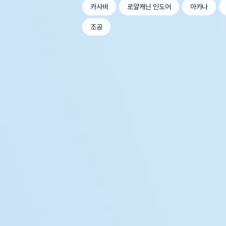
카사바
로얄캐닌 인도어
아카나
조공