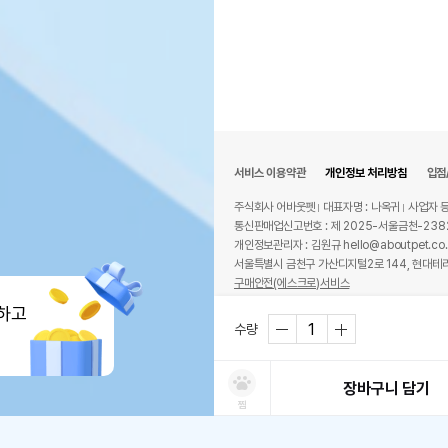
서비스 이용약관
개인정보 처리방침
입점
주식회사 어바웃펫
대표자명 : 나옥귀
사업자 등
통신판매업신고번호 : 제 2025-서울금천-238
개인정보관리자 : 김원규 hello@aboutpet.co.
서울특별시 금천구 가산디지털2로 144, 현대테라
구매안전(에스크로)서비스
© copyright (c) www.aboutpet.co.kr all r
하고
수량
장바구니 담기
찜