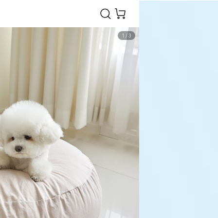
1
/
3