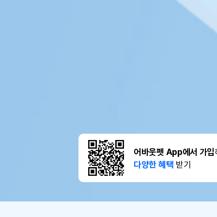
어바웃펫 App에서 가입
다양한 혜택
받기