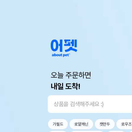
오늘 주문하면
내일 도착!
가필드
로얄캐닌
캣만두
로우즈