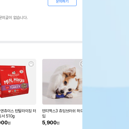
문의하기
문의글이 없습니다.
앤츄이스 탄탈라이징 터
덴티맥스3 츄잉브러쉬 하드타
[무료배송] 릿첼 접이식
서 510g
입
이동장
000
5,900
93,700
원
원
원