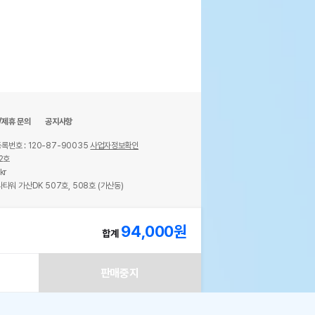
/제휴 문의
공지사항
록번호 : 120-87-90035
사업자정보확인
2호
kr
타워 가산DK 507호, 508호 (가산동)
ights reserved.
94,000
원
합계
판매중지