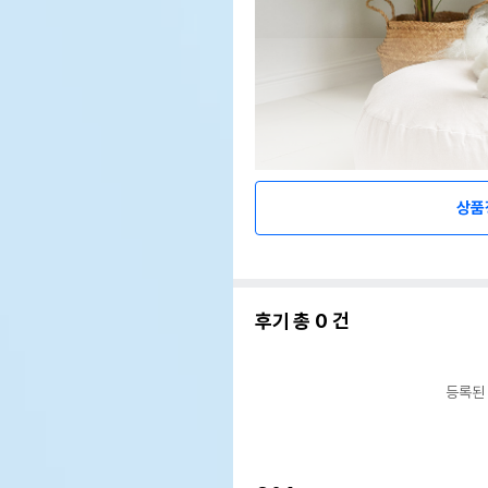
상품
후기 총
0
건
등록된