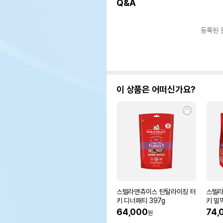
Q&A
등록된 
이 상품은 어떠신가요?
스텔라앤츄이스 탄탈라이징 터
스텔라
키 디너패티 397g
키 밀믹
64,000
74,
원