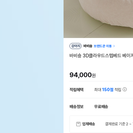
강아지
바비숑
브랜드관 이동
바비숑 3D클라우드스텝베드 베이지
94,000
원
적립혜택
최대
150점
적립
배송정보
무료배송
업체배송
결제완료 기준 2 ~