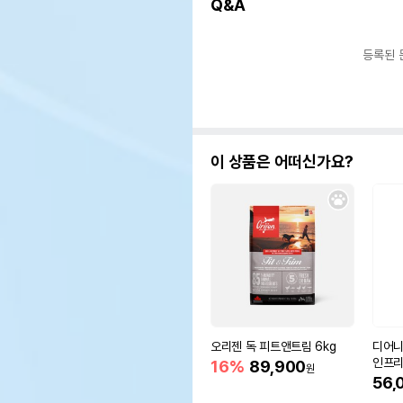
Q&A
등록된 
이 상품은 어떠신가요?
오리젠 독 피트앤트림 6kg
디어니
인프리
16%
89,900
원
56,