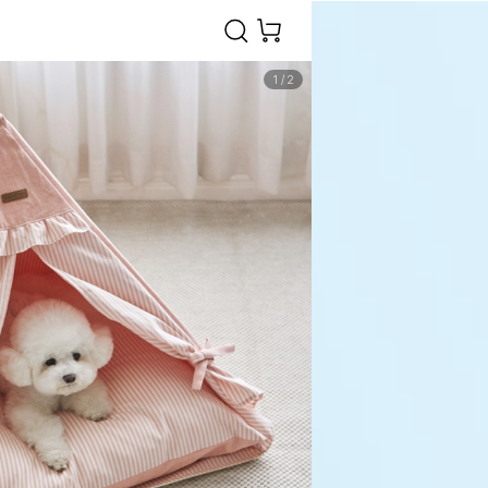
1
/
2