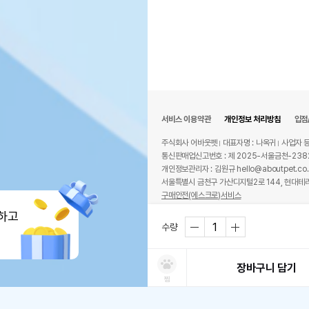
서비스 이용약관
개인정보 처리방침
입점
주식회사 어바웃펫
대표자명 : 나옥귀
사업자 등
통신판매업신고번호 : 제 2025-서울금천-238
개인정보관리자 : 김원규 hello@aboutpet.co.
서울특별시 금천구 가산디지털2로 144, 현대테라
구매안전(에스크로)서비스
© copyright (c) www.aboutpet.co.kr all r
하고
수량
장바구니 담기
찜