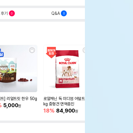
후기
Q&A
0
0
세트] 리얼트릿 한우 50g
로얄캐닌 독 미디엄 어덜트 10
오리젠 독 스몰브리드 4
kg 중형견 면역증진
%
5,000
15%
75,400
원
원
18%
84,900
원