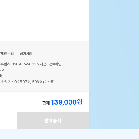
/제휴 문의
공지사항
록번호 : 120-87-90035
사업자정보확인
2호
kr
타워 가산DK 507호, 508호 (가산동)
ights reserved.
139,000
원
합계
판매중지