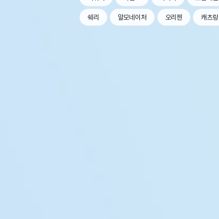
쉐리
알모네이처
오리젠
캐츠랑