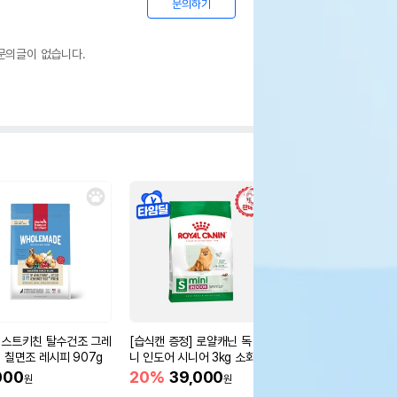
문의하기
문의글이 없습니다.
스트키친 탈수건조 그레
[습식캔 증정] 로얄캐닌 독 미
요기펫 방&화장실용 
 칠면조 레시피 907g
니 인도어 시니어 3kg 소화도
15,000
원
움
000
20%
39,000
원
원