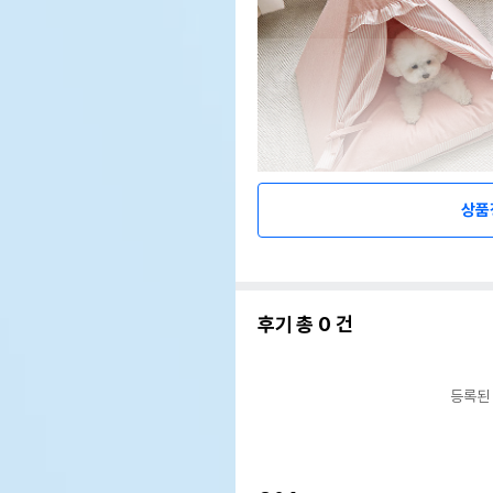
상품
후기 총
0
건
등록된