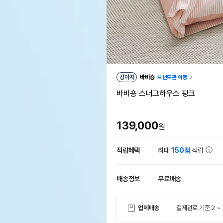
강아지
바비숑
브랜드관 이동
바비숑 스너그하우스 핑크
139,000
원
적립혜택
최대
150점
적립
배송정보
무료배송
업체배송
결제완료 기준 2 ~