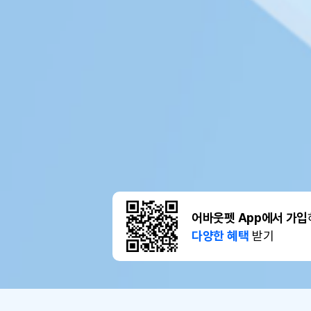
어바웃펫 App에서 가입
다양한 혜택
받기