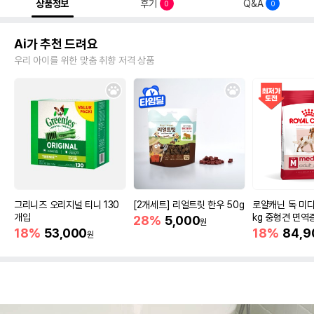
상품정보
후기
Q&A
0
0
Ai가 추천 드려요
우리 아이를 위한 맞춤 취향 저격 상품
그리니즈 오리지널 티니 130
[2개세트] 리얼트릿 한우 50g
로얄캐닌 독 미디
개입
kg 중형견 면역
28%
5,000
원
18%
53,000
18%
84,9
원