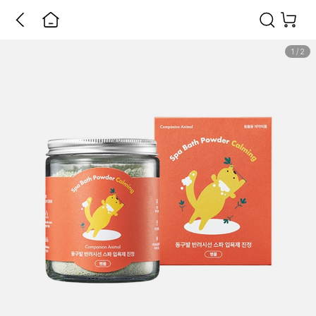
1
/
2