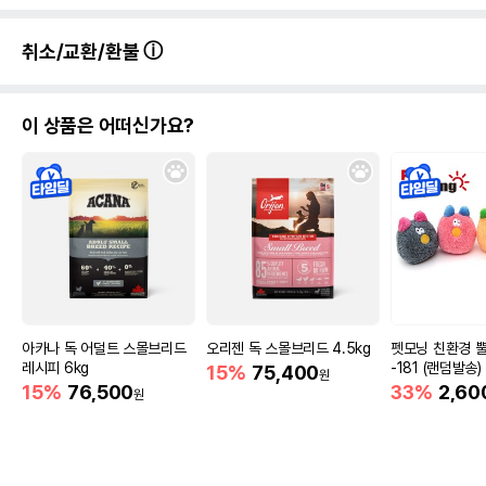
취소/교환/환불
이 상품은 어떠신가요?
아카나 독 어덜트 스몰브리드
오리젠 독 스몰브리드 4.5kg
펫모닝 친환경 
레시피 6kg
-181 (랜덤발송)
15%
75,400
원
15%
76,500
33%
2,60
원