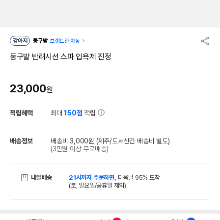
강아지
동구밭
브랜드관 이동
동구밭 반려시선 스파 입욕제 진정
23,000
원
적립혜택
최대
150점
적립
배송정보
배송비 3,000원
(제주/도서산간 배송비 별도)
(3만원 이상 무료배송)
내일배송
21시까지 주문하면,
다음날 95% 도착
(토, 일요일/공휴일 제외)