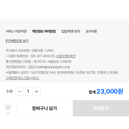
서비스 이용약관
개인정보 처리방침
입점/제휴 문의
공지사항
PC버전으로 보기
주식회사 어바웃펫
대표자명 : 나옥귀
사업자 등록번호 : 120-87-90035
사업자정보확인
통신판매업신고번호 : 제 2025-서울금천-2382호
개인정보관리자 : 김원규 hello@aboutpet.co.kr
서울특별시 금천구 가산디지털2로 144, 현대테라타워 가산DK 507호, 508호 (가산동)
구매안전(에스크로)서비스
© copyright (c) www.aboutpet.co.kr all rights reserved.
23,000
원
수량
합계
장바구니 담기
판매중지
찜
처방사료 주문 시 확인해주세요!
쿠폰보기
적립혜택
취소/ 교환/ 환불
유통기한 임박 상품
최저가 도전 상품
AI검색
AI검색