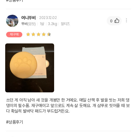
#상품후기
여니뚜비
2023.12.02
0
뚜비
(암컷)
1살
3.2kg
말티즈
재구매
쓰던 게 아직 남아 새 것을 개봉만 한 거예요. 매일 산책 후 발을 씻는 저희 댕
댕이의 필수품. 재구매이고 앞으로도 계속 살 듯해요. 개 샴푸로 씻어줄 때 보
다 확실히 발바닥 패드가 부드럽거든요.

#상품후기