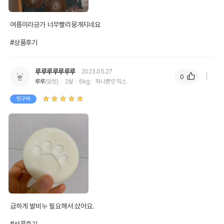
여름이라긍가 너무빨리뭉개지네요

#상품후기
루루루루루루루
2023.05.27
0
루루
(암컷)
2살
6kg
하나뿐인 믹스
첫구매
급하게 발비누 필요해서 샀어요.
