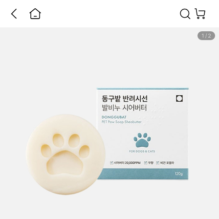
1
/
2