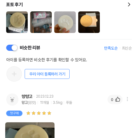
포토 후기
비슷한 리뷰
만족도순
최신순
아이를 등록하면 비슷한 후기를 확인할 수 있어요.
우리 아이 등록하러 가기
먕먕고
2023.12.23
0
망고
(암컷)
11개월
3.5kg
푸들
첫구매