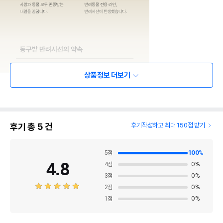
상품정보 더보기
후기 총
5
건
후기작성하고 최대 150점 받기
5
점
100
%
4.8
4
점
0
%
3
점
0
%
2
점
0
%
1
점
0
%