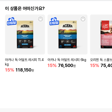
이 상품은 어떠신가요?
아카나 독 어덜트 레시피 11.4
아카나 독 어덜트 레시피 6kg
오리젠 독 스몰브
kg
15%
76,500
15%
75,4
원
15%
118,150
원