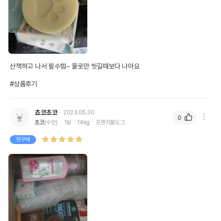
산책하고 나서 필수템~ 물로만 씻길때보다 나아요

#상품후기
쵸코초코
2023.05.30
0
초코
(수컷)
1살
14kg
프렌치불도그
첫구매