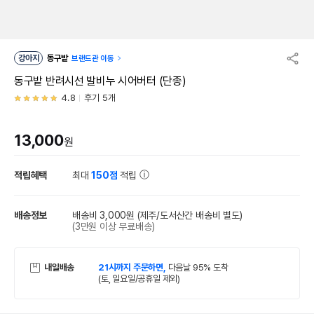
강아지
동구밭
브랜드관 이동
동구밭 반려시선 발비누 시어버터 (단종)
4.8
후기 5개
13,000
원
적립혜택
최대
150점
적립
배송정보
배송비 3,000원
(제주/도서산간 배송비 별도)
(3만원 이상 무료배송)
내일배송
21시까지 주문하면,
다음날 95% 도착
(토, 일요일/공휴일 제외)