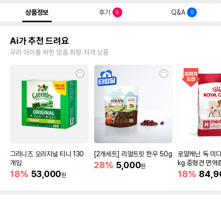
상품정보
후기
Q&A
5
0
Ai가 추천 드려요
우리 아이를 위한 맞춤 취향 저격 상품
그리니즈 오리지널 티니 130
[2개세트] 리얼트릿 한우 50g
로얄캐닌 독 미디
개입
kg 중형견 면역
28%
5,000
원
18%
53,000
18%
84,9
원