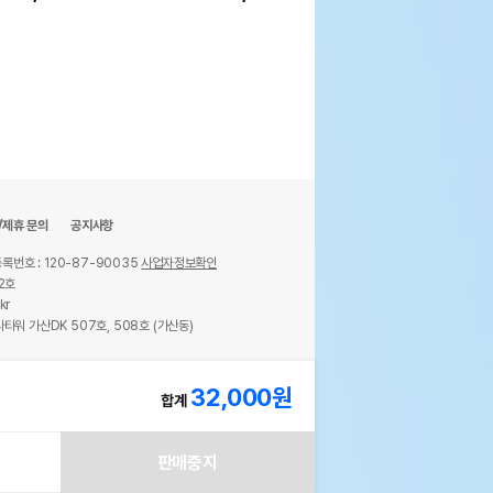
/제휴 문의
공지사항
록번호 : 120-87-90035
사업자정보확인
2호
kr
타워 가산DK 507호, 508호 (가산동)
ights reserved.
32,000
원
합계
판매중지