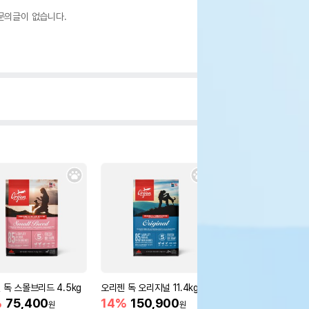
문의글이 없습니다.
 독 스몰브리드 4.5kg
오리젠 독 오리지널 11.4kg
오리젠 독 퍼피 2kg
%
75,400
14%
150,900
12%
39,200
원
원
원