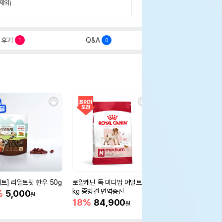
제외)
후기
Q&A
1
0
세트] 리얼트릿 한우 50g
로얄캐닌 독 미디엄 어덜트 10
오리젠 독 스몰브리드 4
kg 중형견 면역증진
%
5,000
15%
75,400
원
원
18%
84,900
원