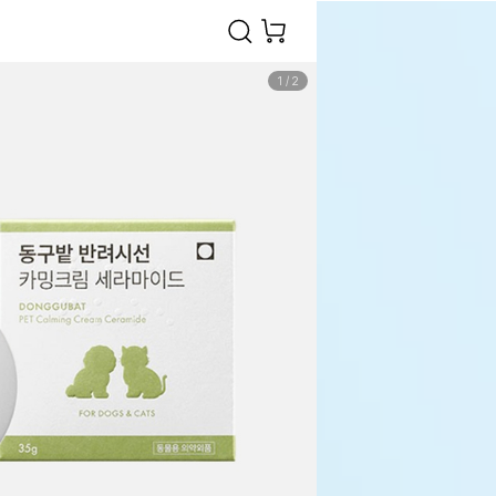
1
/
2