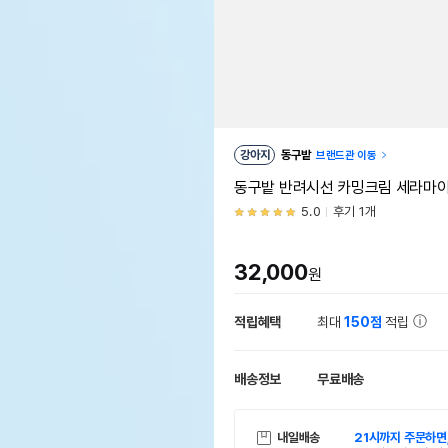
강아지
동구밭
브랜드관 이동
동구밭 반려시선 카밍크림 세라마
5.0
후기 1개
32,000
원
적립혜택
최대
150점
적립
배송정보
무료배송
내일배송
21시까지 주문하면