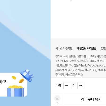
서비스 이용약관
개인정보 처리방침
입점
주식회사 어바웃펫
대표자명 : 나옥귀
사업자 등
통신판매업신고번호 : 제 2025-서울금천-238
개인정보관리자 : 김원규 hello@aboutpet.co.
서울특별시 금천구 가산디지털2로 144, 현대테라
구매안전(에스크로)서비스
© copyright (c) www.aboutpet.co.kr all r
하고
수량
장바구니 담기
찜