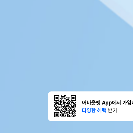
어바웃펫 App에서 가입
다양한 혜택
받기