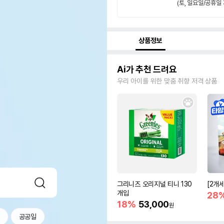
(토, 일요일/공휴일 
상품정보
Ai가 추천 드려요
우리 아이를 위한 맞춤 취향 저격 상품
그리니즈 오리지널 티니 130
[2개
개입
28
18%
53,000
원
공공일