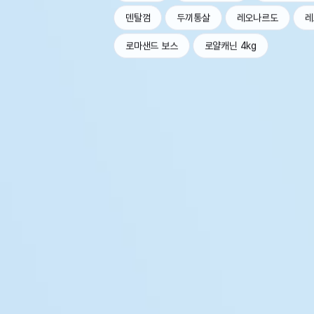
덴탈껌
두끼통살
레오나르도
레
로마샌드 보스
로얄캐닌 4kg