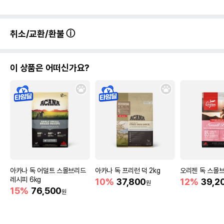
취소/교환/환불
이 상품은 어떠신가요?
아카나 독 어덜트 스몰브리드
아카나 독 프리런 덕 2kg
오리젠 독 스몰브리
레시피 6kg
10%
37,800
12%
39,2
원
15%
76,500
원