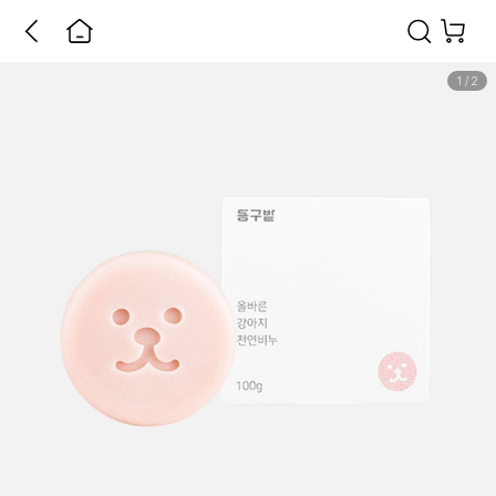
1
/
2