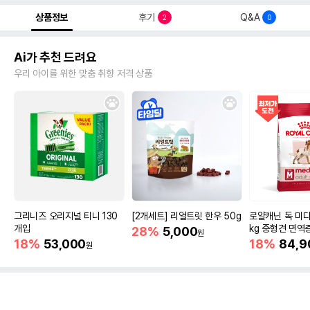
상품정보
후기
Q&A
2
0
Ai가 추천 드려요
우리 아이를 위한 맞춤 취향 저격 상품
그리니즈 오리지널 티니 130
[2개세트] 리얼트릿 한우 50g
로얄캐닌 독 미디
개입
kg 중형견 면역
28%
5,000
원
18%
53,000
18%
84,9
원