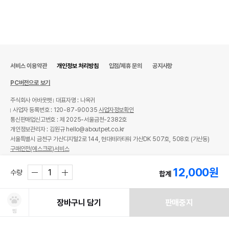
서비스 이용약관
개인정보 처리방침
입점/제휴 문의
공지사항
PC버전으로 보기
주식회사 어바웃펫
대표자명 : 나옥귀
사업자 등록번호 : 120-87-90035
사업자정보확인
통신판매업신고번호 : 제 2025-서울금천-2382호
개인정보관리자 : 김원규 hello@aboutpet.co.kr
서울특별시 금천구 가산디지털2로 144, 현대테라타워 가산DK 507호, 508호 (가산동)
구매안전(에스크로)서비스
© copyright (c) www.aboutpet.co.kr all rights reserved.
12,000
원
수량
합계
장바구니 담기
판매중지
찜