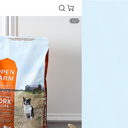
1
/
7