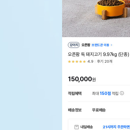
강아지
오픈팜
브랜드관 이동
오픈팜 독 돼지고기 9.97kg (단종)
4.9
후기 20개
150,000
원
적립혜택
최대
150점
적립
배송정보
무료배송
내일배송
21시까지 주문하면