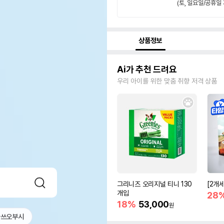
(토, 일요일/공휴일 
상품정보
Ai가 추천 드려요
우리 아이를 위한 맞춤 취향 저격 상품
그리니즈 오리지널 티니 130
[2개
개입
28
18%
53,000
원
가쓰오부시