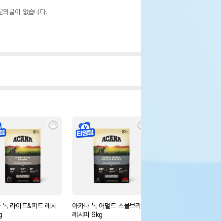
문의글이 없습니다.
 독 라이트&피트 레시
아카나 독 어덜트 스몰브리드
아카나 독 요크셔 포크 
g
레시피 6kg
15%
78,200
원