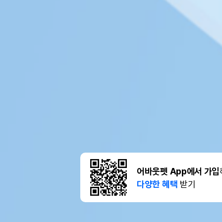
어바웃펫 App에서 가입
다양한 혜택
받기