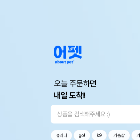
오늘 주문하면
내일 도착!
퓨리나
go!
k9
가슴살