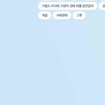
가필드 카사바 고양이 모래 퍼플 굵은입자
강
게살
귀세정제
그릇