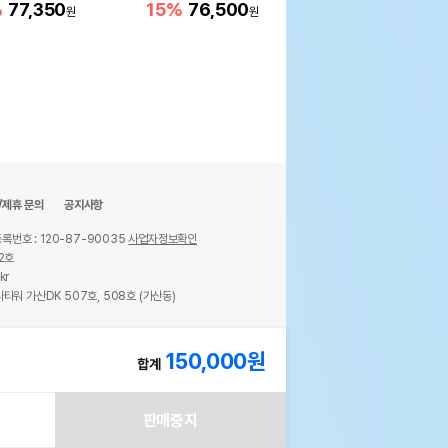
%
77,350
15%
76,500
원
원
/제휴 문의
공지사항
록번호 : 120-87-90035
사업자정보확인
2호
kr
타워 가산DK 507호, 508호 (가산동)
ights reserved.
150,000
원
합계
판매중지