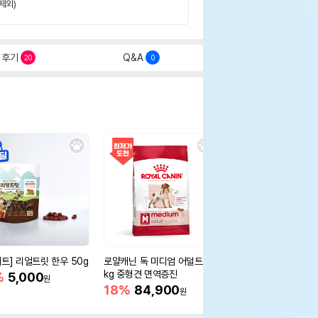
제외)
후기
Q&A
20
0
세트] 리얼트릿 한우 50g
로얄캐닌 독 미디엄 어덜트 10
오리젠 독 스몰브리드 4
kg 중형견 면역증진
%
5,000
15%
75,400
원
원
18%
84,900
원