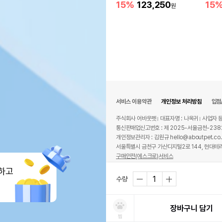
15%
123,250
15
원
서비스 이용약관
개인정보 처리방침
입점
주식회사 어바웃펫
대표자명 : 나옥귀
사업자 등
통신판매업신고번호 : 제 2025-서울금천-238
개인정보관리자 : 김원규 hello@aboutpet.co.
서울특별시 금천구 가산디지털2로 144, 현대테라
구매안전(에스크로)서비스
© copyright (c) www.aboutpet.co.kr all r
하고
수량
장바구니 담기
찜