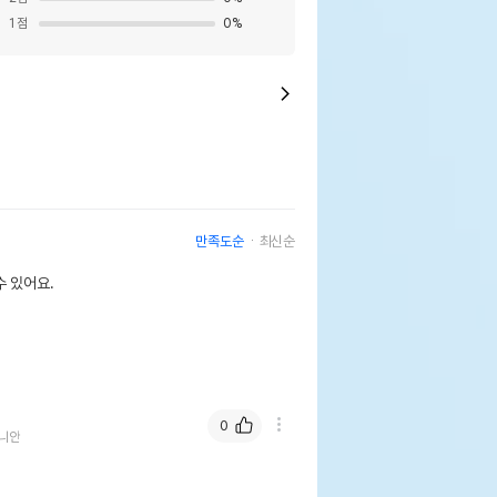
1
점
0
%
만족도순
최신순
 있어요.
0
니안