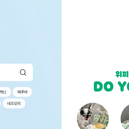
캐닌
웨루바
네꼬모리