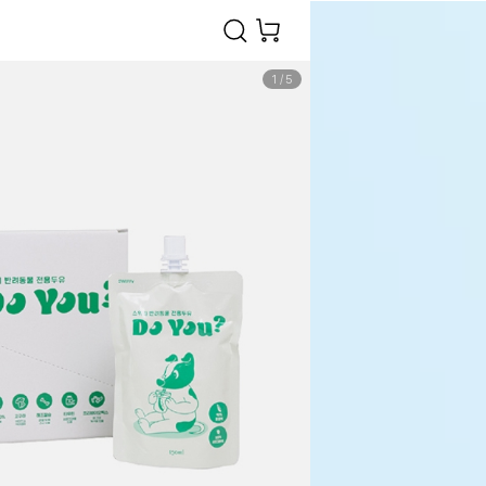
1
/
5