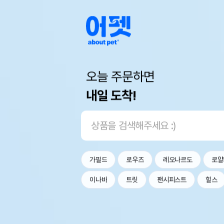
오늘 주문하면
내일 도착!
가필드
로우즈
레오나르도
로얄
이나바
트릿
팬시피스트
힐스