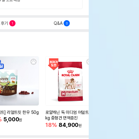
후기
Q&A
1
0
세트] 리얼트릿 한우 50g
로얄캐닌 독 미디엄 어덜트 10
오리젠 독 스몰브리드 4
kg 중형견 면역증진
%
5,000
15%
75,400
원
원
18%
84,900
원