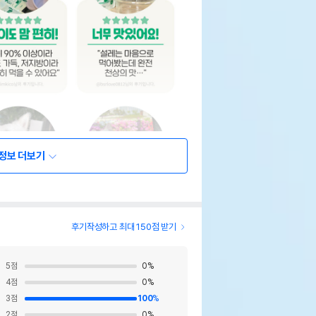
정보 더보기
후기작성하고 최대 150점 받기
5
점
0
%
4
점
0
%
3
점
100
%
2
점
0
%