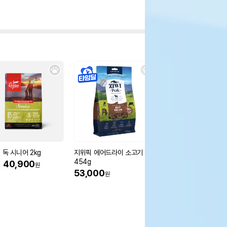
 독 시니어 2kg
지위픽 에어드라이 소고기 독
워프 양고기 동결건조 
454g
사료 50g
%
40,900
원
53,000
9,500
원
원