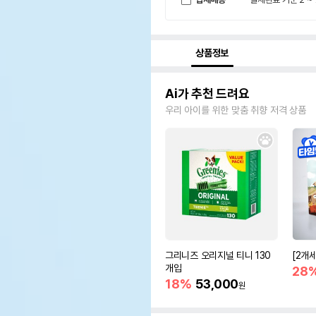
상품정보
Ai가 추천 드려요
우리 아이를 위한 맞춤 취향 저격 상품
그리니즈 오리지널 티니 130
[2개
개입
28
18%
53,000
원