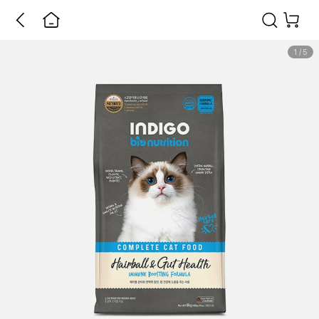
1
/
5