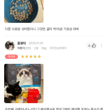
다른 사료랑 섞어줬더니 그것만 골라 먹어요! 기호성 대박
홍봉덕
2025.01.20
0
여름이
(암컷)
2살
3kg
코리안쇼트헤어
재구매
두번째 구매입니다~인디고 헤어볼사료 먹이고부터 헤어볼 토하는 횟수가 확 