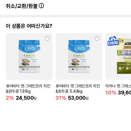
취소/교환/환불
이 상품은 어떠신가요?
퓨어비타 캣 그레인프리 치킨
퓨어비타 캣 그레인프리 치킨
아카나 캣 그래스랜
&완두콩 1.81kg
&완두콩 5.44kg
10%
39,6
2%
24,500
31%
53,000
원
원