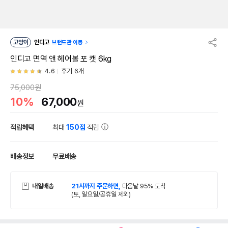
고양이
인디고
브랜드관 이동
인디고 면역 앤 헤어볼 포 캣 6kg
4.6
후기 6개
75,000원
10%
67,000
원
적립혜택
최대
150점
적립
배송정보
무료배송
내일배송
21시까지 주문하면,
다음날 95% 도착
(토, 일요일/공휴일 제외)