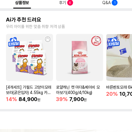
상품정보
후기
Q&A
6
1
Ai가 추천 드려요
우리 아이를 위한 맞춤 취향 저격 상품
[4개세트] 가필드 고양이모래
로얄캐닌 캣 마더&베이비 모
바른벤토모래 6
보라(굵은입자) 4.55kg 카사
아보기(400g/4/10kg)
20%
10,7
바모래
14%
84,900
39%
7,900
원
원