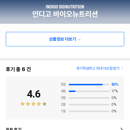
상품정보 더보기
후기 총
6
건
후기작성하고 최대 150점 받기
5
점
83
%
4.6
4
점
17
%
3
점
0
%
2
점
0
%
1
점
0
%
포토 후기