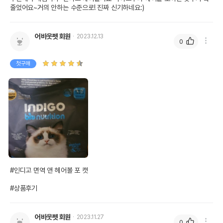
줄었어요~거의 안하는 수준으로! 진짜 신기하네요:)
어바웃펫 회원
2023.12.13
0
첫구매
#인디고 면역 앤 헤어볼 포 캣 

#상품후기
어바웃펫 회원
2023.11.27
0