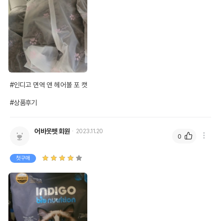
#인디고 면역 앤 헤어볼 포 캣 

#상품후기
어바웃펫 회원
2023.11.20
0
첫구매