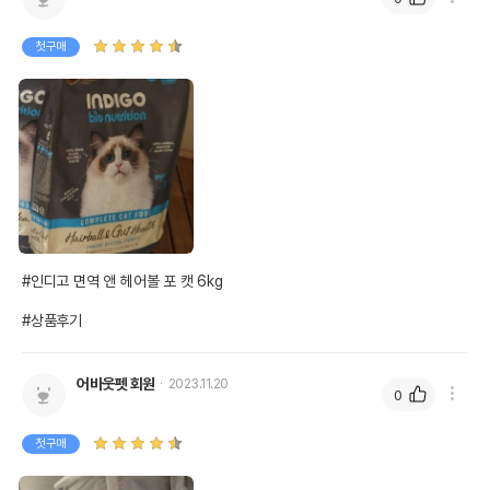
첫구매
#인디고 면역 앤 헤어볼 포 캣 6kg

#상품후기
어바웃펫 회원
2023.11.20
0
첫구매