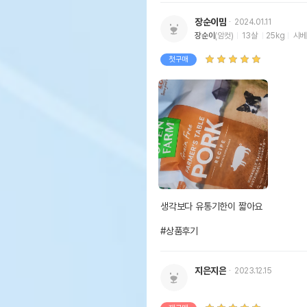
장순이맘
2024.01.11
장순이
(암컷)
13살
25kg
시베
첫구매
생각보다 유통기한이 짧아요

#상품후기
지은지은
2023.12.15