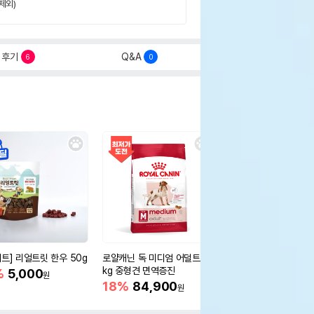
제외)
후기
Q&A
6
0
세트] 리얼트릿 한우 50g
로얄캐닌 독 미디엄 어덜트 10
오리젠 독 스몰브리드 4
kg 중형견 면역증진
%
5,000
15%
75,400
원
원
18%
84,900
원