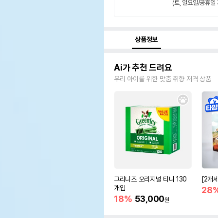
(토, 일요일/공휴일 
상품정보
Ai가 추천 드려요
우리 아이를 위한 맞춤 취향 저격 상품
그리니즈 오리지널 티니 130
[2개
개입
28
18%
53,000
원