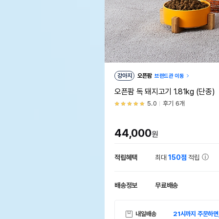
강아지
오픈팜
브랜드관 이동
오픈팜 독 돼지고기 1.81kg (단종)
5.0
후기 6개
44,000
원
적립혜택
최대
150점
적립
배송정보
무료배송
내일배송
21시까지 주문하면