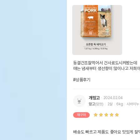
동결건조잘먹어서 건사료도시켜봤는데

얘는 냄새부터 생선향이 많이나고 저희아
#상품후기
개밍고
2024.02.04
망고
(암컷)
2살
6kg
시바이누
재구매
배송도 빠르고 제품도 좋아요 맛있게 잘