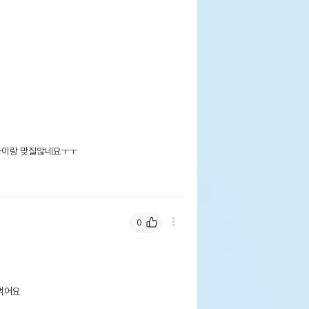
이랑 맞질않네요ㅜㅜ

0
먹어요 