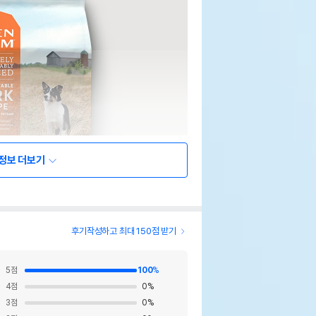
정보 더보기
후기작성하고 최대 150점 받기
5
점
100
%
4
점
0
%
3
점
0
%