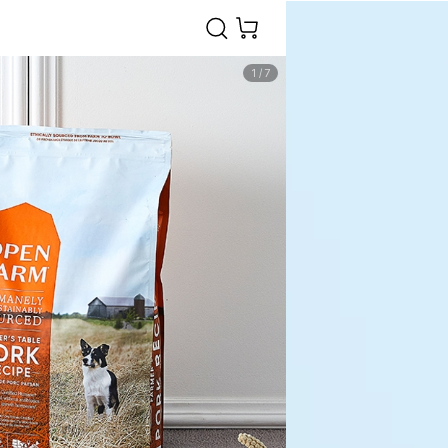
1
/
7