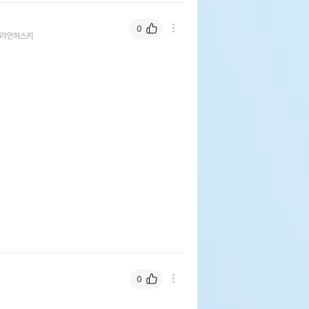
0
리안허스키
0