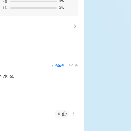
2
점
0
%
1
점
0
%
만족도순
최신순
 있어요.
0