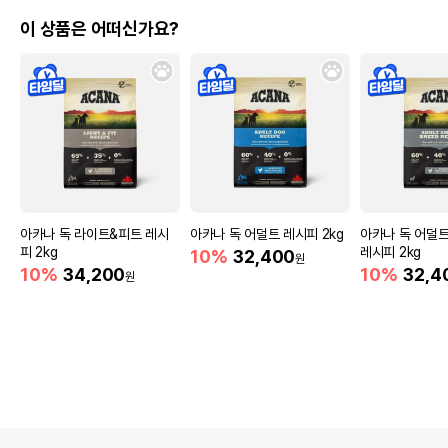
이 상품은 어떠신가요?
아카나 독 라이트&피트 레시
아카나 독 어덜트 레시피 2kg
아카나 독 어덜
피 2kg
레시피 2kg
10%
32,400
원
10%
34,200
10%
32,4
원