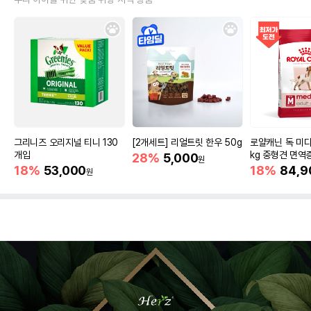
그리니즈 오리지널 티니 130
[2개세트] 리얼트릿 한우 50g
로얄캐닌 독 미디
개입
kg 중형견 면역
28%
5,000
원
18%
53,000
18%
84,9
원