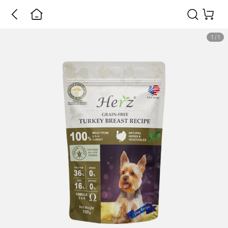
1
/
1