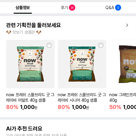
상품정보
후기
Q&A
36
0
관련 기획전을 둘러보세요
🐶 맛보기 샘플관 🐶
now 프레쉬 스몰브리드 굿 그
now 프레쉬 스몰브리드 굿 그
now 그레인프리
레이비 어덜트 40g 샘플
레이비 시니어 40g 샘플
40g
80%
1,000
80%
1,000
50%
1,00
원
원
Ai가 추천 드려요
우리 아이를 위한 맞춤 취향 저격 상품