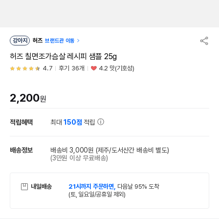
강아지
허즈
브랜드관 이동
허즈 칠면조가슴살 레시피 샘플 25g
4.7
후기 36개
4.2 맛(기호성)
2,200
원
적립혜택
최대
150점
적립
배송정보
배송비 3,000원
(제주/도서산간 배송비 별도)
(3만원 이상 무료배송)
내일배송
21시까지 주문하면,
다음날 95% 도착
(토, 일요일/공휴일 제외)