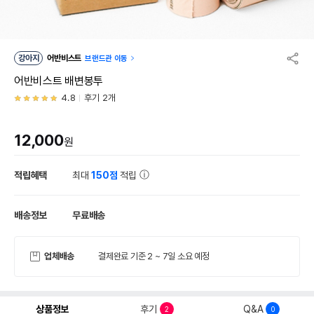
강아지
어반비스트
브랜드관 이동
어반비스트 배변봉투
4.8
후기 2개
12,000
원
적립혜택
최대
150점
적립
배송정보
무료배송
업체배송
결제완료 기준 2 ~ 7일 소요 예정
상품정보
후기
Q&A
2
0