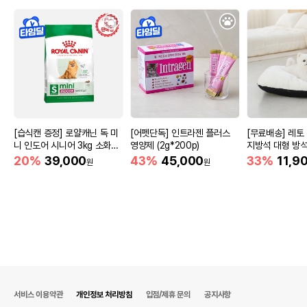
[습식캔 증정] 로얄캐닌 독 미
[어펫단독] 인트라젠 플러스
[무료배송] 레토
니 인도어 시니어 3kg 소화도
영양제 (2g*200p)
지방석 대형 방석 
움
m)
20%
39,000
43%
45,000
33%
11,9
원
원
서비스 이용약관
개인정보 처리방침
입점/제휴 문의
공지사항