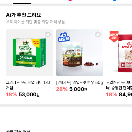
Ai가 추천 드려요
우리 아이를 위한 맞춤 취향 저격 상품
그리니즈 오리지널 티니 130
[2개세트] 리얼트릿 한우 50g
로얄캐닌 독 미디
개입
kg 중형견 면역
28%
5,000
원
18%
53,000
18%
84,9
원