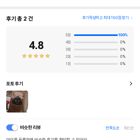
후기 총
2
건
후기작성하고 최대 150점 받기
5
점
100
%
4.8
4
점
0
%
3
점
0
%
2
점
0
%
1
점
0
%
포토 후기
비슷한 리뷰
만족도순
최신순
아이를 등록하면 비슷한 후기를 확인할 수 있어요.