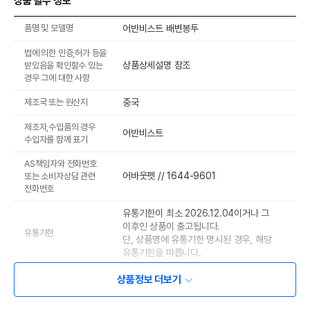
상품 필수 정보
품명 및 모델명
어반비스트 배변봉투
법에 의한 인증,허가 등을
상품상세설명 참조
받았음을 확인할수 있는
경우 그에 대한 사항
제조국 또는 원산지
중국
제조자,수입품의 경우
어반비스트
수입자를 함께 표기
AS책임자와 전화번호
어바웃펫 // 1644-9601
또는 소비자상담 관련
전화번호
유통기한이 최소 2026.12.04이거나 그
이후인 상품이 출고됩니다.
유통기한
단, 상품명에 유통기한 명시된 경우, 해당
유통기한을 따릅니다.
상품정보 더보기