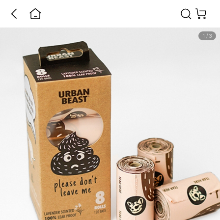
1
/
3