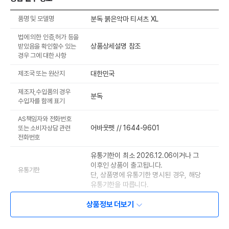
품명 및 모델명
분독 붉은악마 티셔츠 XL
법에 의한 인증,허가 등을
상품상세설명 참조
받았음을 확인할수 있는
경우 그에 대한 사항
제조국 또는 원산지
대한민국
제조자,수입품의 경우
분독
수입자를 함께 표기
AS책임자와 전화번호
어바웃펫 // 1644-9601
또는 소비자상담 관련
전화번호
유통기한이 최소 2026.12.06이거나 그
이후인 상품이 출고됩니다.
유통기한
단, 상품명에 유통기한 명시된 경우, 해당
유통기한을 따릅니다.
상품정보 더보기