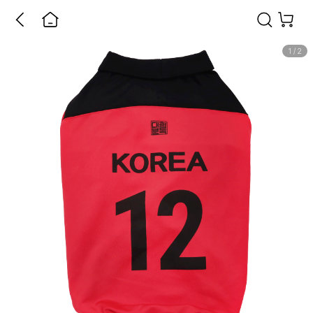
1
/
2