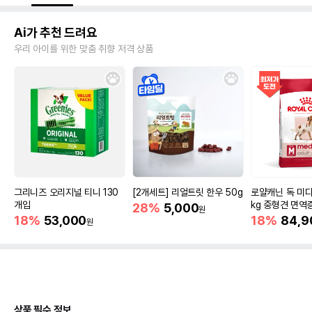
Ai가 추천 드려요
우리 아이를 위한 맞춤 취향 저격 상품
그리니즈 오리지널 티니 130
[2개세트] 리얼트릿 한우 50g
로얄캐닌 독 미디
개입
kg 중형견 면역
28%
5,000
원
18%
53,000
18%
84,9
원
상품 필수 정보