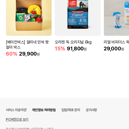
[베이컨박스] 절미네 민박 짱
오리젠 독 오리지널 6kg
리얼 비피더스 독
절미 박스
15%
91,800
29,000
원
원
60%
29,900
원
서비스 이용약관
개인정보 처리방침
입점/제휴 문의
공지사항
PC버전으로 보기