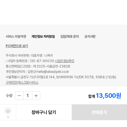
서비스 이용약관
개인정보 처리방침
입점/제휴 문의
공지사항
PC버전으로 보기
주식회사 어바웃펫
대표자명 : 나옥귀
사업자 등록번호 : 120-87-90035
사업자정보확인
통신판매업신고번호 : 제 2025-서울금천-2382호
개인정보관리자 : 김원규 hello@aboutpet.co.kr
서울특별시 금천구 가산디지털2로 144, 현대테라타워 가산DK 507호, 508호 (가산동)
구매안전(에스크로)서비스
© copyright (c) www.aboutpet.co.kr all rights reserved.
13,500
원
수량
합계
장바구니 담기
판매중지
찜