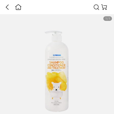
1
/
1