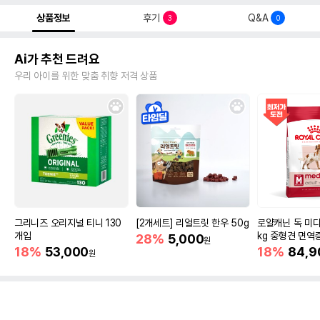
상품정보
후기
Q&A
3
0
Ai가 추천 드려요
우리 아이를 위한 맞춤 취향 저격 상품
그리니즈 오리지널 티니 130
[2개세트] 리얼트릿 한우 50g
로얄캐닌 독 미디
개입
kg 중형견 면역
28%
5,000
원
18%
53,000
18%
84,9
원