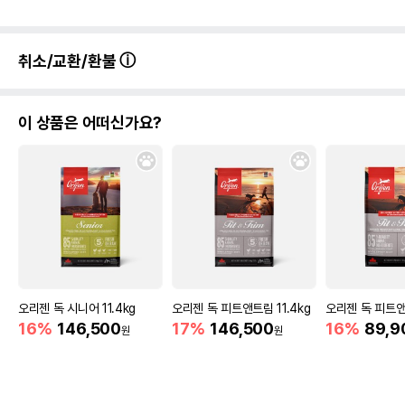
취소/교환/환불
이 상품은 어떠신가요?
오리젠 독 시니어 11.4kg
오리젠 독 피트앤트림 11.4kg
오리젠 독 피트앤
16%
146,500
17%
146,500
16%
89,9
원
원