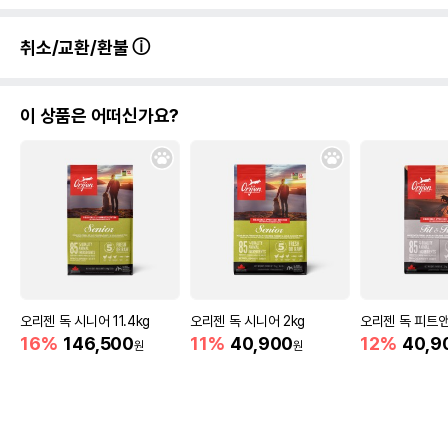
취소/교환/환불
이 상품은 어떠신가요?
오리젠 독 시니어 11.4kg
오리젠 독 시니어 2kg
오리젠 독 피트앤
16%
146,500
11%
40,900
12%
40,9
원
원