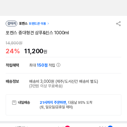
강아지
포켄스
브랜드관 이동
포켄스 중대형견 샴푸&린스 1000ml
14,800원
24%
11,200
원
적립혜택
최대
150점
적립
배송정보
배송비 3,000원
(제주/도서산간 배송비 별도)
(3만원 이상 무료배송)
내일배송
21시까지 주문하면,
다음날 95% 도착
(토, 일요일/공휴일 제외)