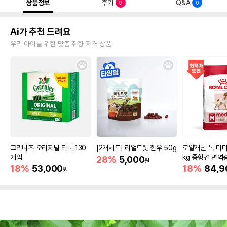
상품정보
후기
Q&A
0
0
Ai가 추천 드려요
우리 아이를 위한 맞춤 취향 저격 상품
그리니즈 오리지널 티니 130
[2개세트] 리얼트릿 한우 50g
로얄캐닌 독 미디
개입
kg 중형견 면역
28%
5,000
원
18%
53,000
18%
84,9
원