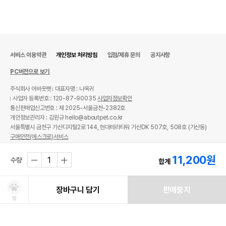
서비스 이용약관
개인정보 처리방침
입점/제휴 문의
공지사항
PC버전으로 보기
주식회사 어바웃펫
대표자명 : 나옥귀
사업자 등록번호 : 120-87-90035
사업자정보확인
통신판매업신고번호 : 제 2025-서울금천-2382호
개인정보관리자 : 김원규 hello@aboutpet.co.kr
서울특별시 금천구 가산디지털2로 144, 현대테라타워 가산DK 507호, 508호 (가산동)
구매안전(에스크로)서비스
© copyright (c) www.aboutpet.co.kr all rights reserved.
11,200
원
수량
합계
장바구니 담기
판매중지
찜
처방사료 주문 시 확인해주세요!
쿠폰보기
적립혜택
취소/ 교환/ 환불
유통기한 임박 상품
최저가 도전 상품
AI검색
AI검색