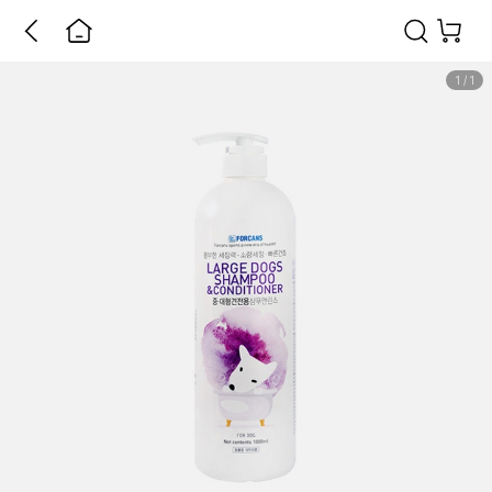
1
/
1