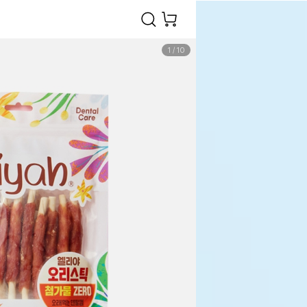
1
/
10