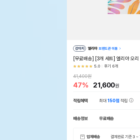
강아지
엘리야
브랜드관 이동
[무료배송] [3개 세트] 엘리야 오리
5.0
후기 6개
41,400원
47%
21,600
원
적립혜택
최대
150점
적립
배송정보
무료배송
업체배송
결제완료 기준 3 ~