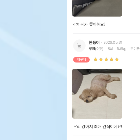
강아지가 좋아해요!
현듕이
2026.05.31
루피
(수컷)
8살
5.5kg
토이푸
재구매
우리 강아지 최애 간식이에요!