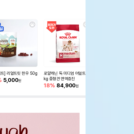
세트] 리얼트릿 한우 50g
로얄캐닌 독 미디엄 어덜트 10
오리젠 독 스몰브리드 4
kg 중형견 면역증진
%
5,000
15%
75,400
원
원
18%
84,900
원