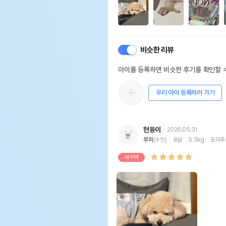
비슷한 리뷰
아이를 등록하면 비슷한 후기를 확인할 수
우리 아이 등록하러 가기
현듕이
2026.05.31
루피
(수컷)
8살
5.5kg
토이푸
재구매