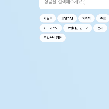
가필드
로얄캐닌
지위픽
츄르
레오나르도
로얄캐닌 인도어
몬지
로얄캐닌 키튼