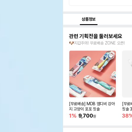
상품정보
관련 기획전을 둘러보세요
🐶지갑주의! 무료배송 ZONE 오픈!
[무료배송] MDB 엠디비 강아
[무료
지 고양이 포포 칫솔
칫솔 3
1%
9,700
38
원