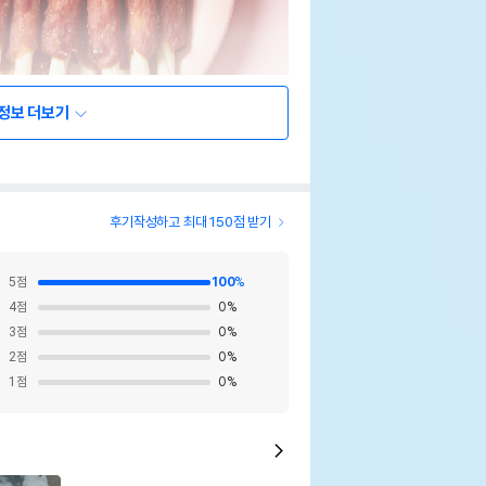
정보 더보기
후기작성하고 최대 150점 받기
5
점
100
%
4
점
0
%
3
점
0
%
2
점
0
%
1
점
0
%