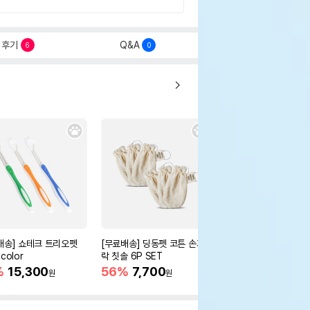
후기
Q&A
6
0
배송] 쇼테크 트리오펫
[무료배송] 딩동펫 코튼 손가
[무료배송] 빈즈라이크 
color
락 칫솔 6P SET
심 300g
%
15,300
56%
7,700
16,500
원
원
원