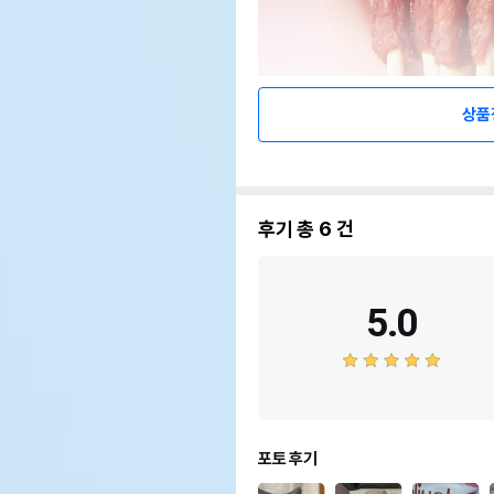
상품
후기 총
6
건
5.0
포토 후기