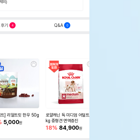
제외)
후기
Q&A
4
0
세트] 리얼트릿 한우 50g
로얄캐닌 독 미디엄 어덜트 10
오리젠 독 스몰브리드 4
kg 중형견 면역증진
%
5,000
15%
75,400
원
원
18%
84,900
원