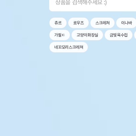
츄르
로우즈
스크레쳐
이나바
가필ㄷ
고양이화장실
금빛육수컵
네꼬모리스크레쳐