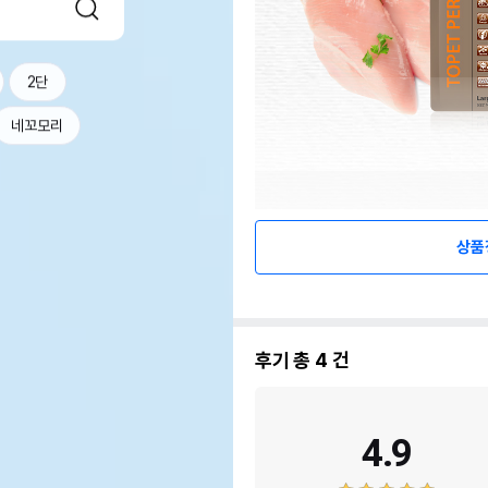
2단
네꼬모리
상품
후기 총
4
건
4.9