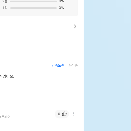
2
점
0
%
1
점
0
%
만족도순
최신순
 있어요.
0
쇼트헤어