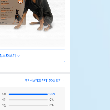
정보 더보기
후기작성하고 최대 150점 받기
5
점
100
%
4
점
0
%
3
점
0
%