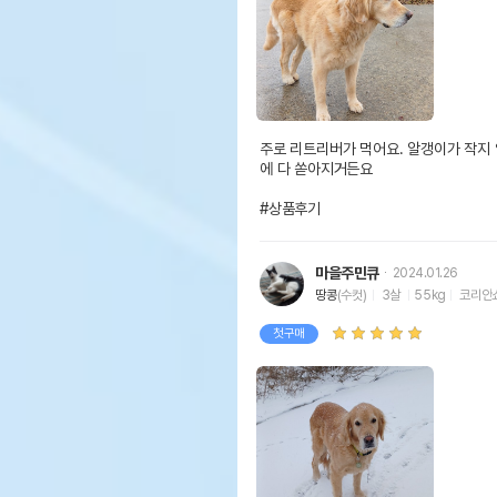
주로 리트리버가 먹어요. 알갱이가 작지 
에 다 쏟아지거든요

#상품후기
마을주민큐
2024.01.26
땅콩
(수컷)
3살
55kg
코리안
첫구매