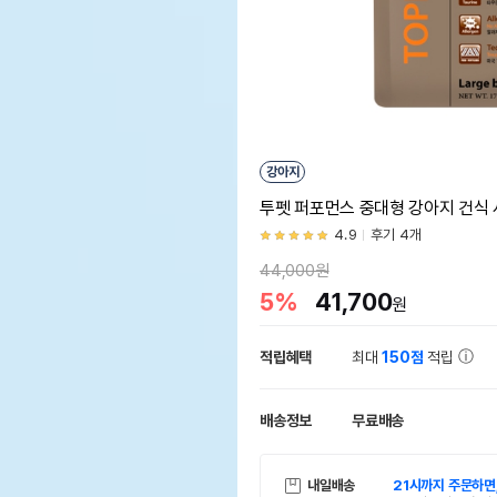
강아지
투펫 퍼포먼스 중대형 강아지 건식 사
4.9
후기 4개
44,000원
5%
41,700
원
적립혜택
최대
150점
적립
배송정보
무료배송
내일배송
21시까지 주문하면