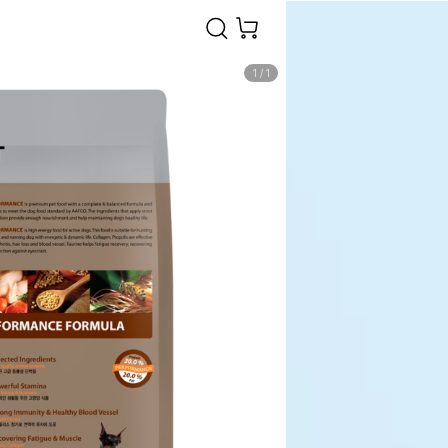
1
/
1