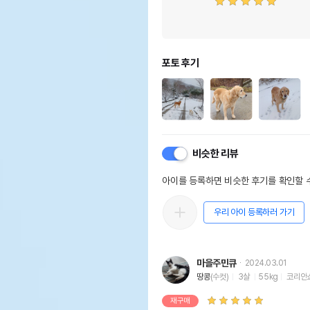
포토 후기
비슷한 리뷰
아이를 등록하면 비슷한 후기를 확인할 수
우리 아이 등록하러 가기
마을주민큐
2024.03.01
땅콩
(수컷)
3살
55kg
코리안
재구매