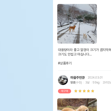
대용량이라 좋고 알갱이 크기가 큼지막해서
크기도 안씹고 마십니다...

#상품후기
마을주민큐
2024.03.01
땅콩
(수컷)
3살
55kg
코리안
재구매