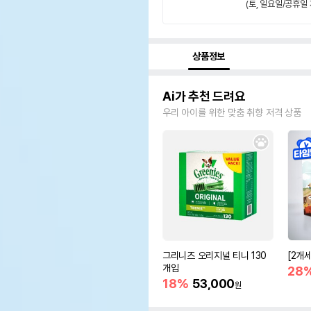
(토, 일요일/공휴일 
상품정보
Ai가 추천 드려요
우리 아이를 위한 맞춤 취향 저격 상품
그리니즈 오리지널 티니 130
[2개
개입
28
18%
53,000
원