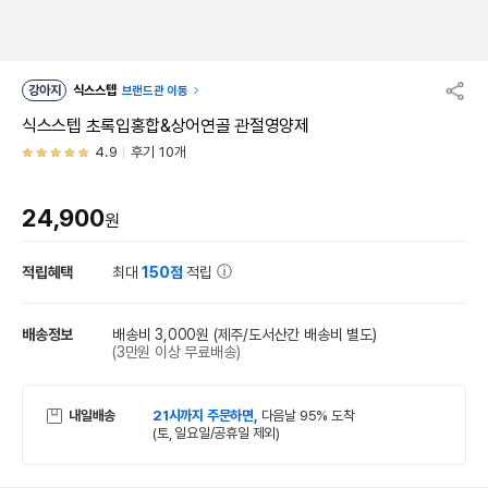
강아지
식스스텝
브랜드관 이동
식스스텝 초록입홍합&상어연골 관절영양제
4.9
후기 10개
24,900
원
적립혜택
최대
150점
적립
배송정보
배송비 3,000원
(제주/도서산간 배송비 별도)
(3만원 이상 무료배송)
내일배송
21시까지 주문하면,
다음날 95% 도착
(토, 일요일/공휴일 제외)