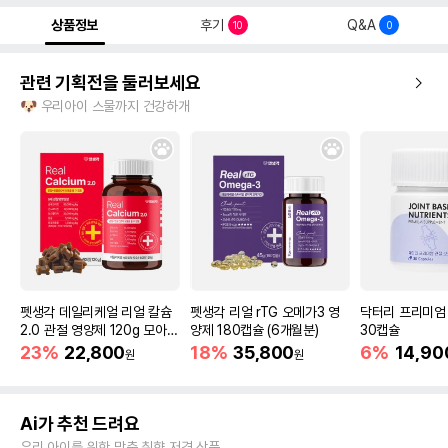
상품정보
후기
Q&A
10
0
관련 기획전을 둘러보세요
🐶 우리아이 스물까지 건강하개
펫생각 데일리케얼 리얼 칼슘
펫생각 리얼 rTG 오메가3 영
닥터리 프리미엄
2.0 관절 영양제 120g 모아보
양제 180캡슐 (6개월분)
30캡슐
기 (1개/2개)
23%
22,800
18%
35,800
6%
14,90
원
원
Ai가 추천 드려요
우리 아이를 위한 맞춤 취향 저격 상품