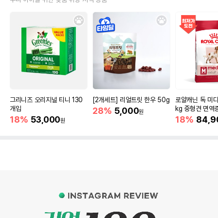
그리니즈 오리지널 티니 130
[2개세트] 리얼트릿 한우 50g
로얄캐닌 독 미디
개입
kg 중형견 면역
28%
5,000
원
18%
53,000
18%
84,9
원