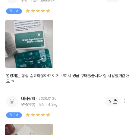
우유
11살
포메라니안
첫구매
영양제는 항상 중요하잖아요 이게 보여서 냉큼 구매했습니다 잘 사용할거같아
요 ㅎ
내사랑맹
2026.01.26
0
우유
(암컷)
9살
4.3kg
첫구매