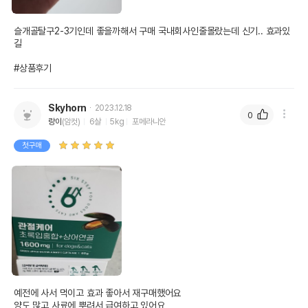
슬개골탈구2-3기인데 좋을까해서 구매 국내회사인줄몰랐는데 신기.. 효과있
길

#상품후기
Skyhorn
2023.12.18
0
랑이
(암컷)
6살
5kg
포메라니안
첫구매
예전에 사서 먹이고 효과 좋아서 재구매했어요 

양도 많고 사료에 뿌려서 급여하고 있어요
