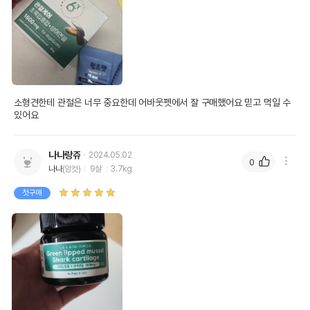
소형견한테 관절은 너무 중요한데 어바웃펫에서 잘 구매했어요 믿고 먹일 수 
있어요
나나랑쥬
2024.05.02
0
나나
(암컷)
9살
3.7kg
첫구매