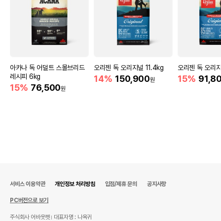
아카나 독 어덜트 스몰브리드
오리젠 독 오리지널 11.4kg
오리젠 독 오리지
레시피 6kg
14%
150,900
15%
91,8
원
15%
76,500
원
서비스 이용약관
개인정보 처리방침
입점/제휴 문의
공지사항
PC버전으로 보기
주식회사 어바웃펫
대표자명 : 나옥귀