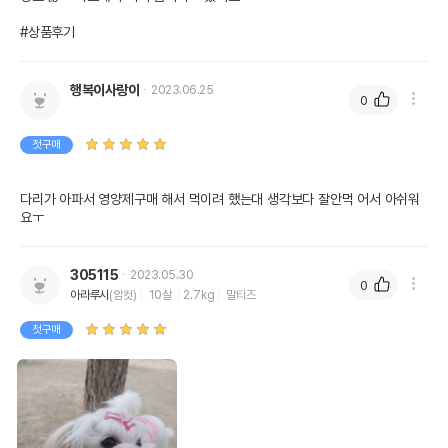
#상품후기
행복이사랑이
2023.06.25
0
첫구매
다리가 아파서 영양제구매 해서 먹이려 했는대 생각보다 잘안먹 어서 아쉬워
요ㅜ
305115
2023.05.30
0
아라루시
(암컷)
10살
2.7kg
말티즈
첫구매