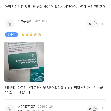
아직 먹여보진 않았는데 성분 좋은 거 같아서 사봤어요. 사료에 뿌려주려구요
허브두릅이
2026.01.26
0
첫구매
영양제는 아무리 채워도 안ㅇ부족한거같아요 ㅎㅎㅎ 먹일 생각하니 기분좋네
요 믿고 구매합니다
버디107127
2026.01.26
0