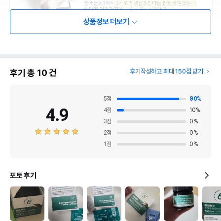
상품정보 더보기
후기 총
10
건
후기작성하고 최대 150점 받기
5
점
90
%
4.9
4
점
10
%
3
점
0
%
2
점
0
%
1
점
0
%
포토 후기