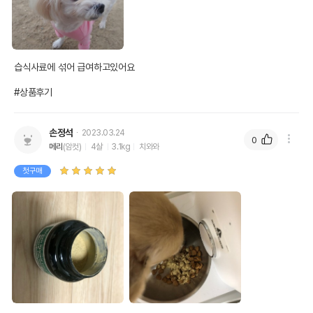
습식사료에 섞어 급여하고있어요

#상품후기
손정석
2023.03.24
0
메리
(암컷)
4살
3.1kg
치와와
첫구매