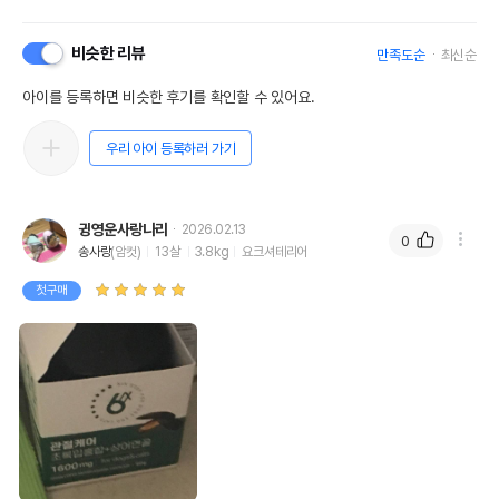
비슷한 리뷰
만족도순
최신순
아이를 등록하면 비슷한 후기를 확인할 수 있어요.
우리 아이 등록하러 가기
귕영운사랑나리
2026.02.13
0
송사랑
(암컷)
13살
3.8kg
요크셔테리어
첫구매