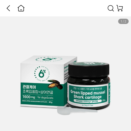
1
/
2