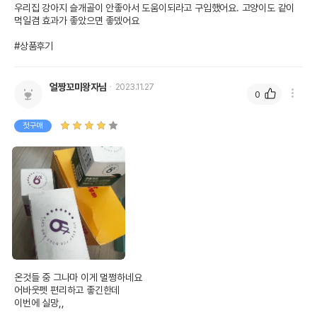
우리집 강아지 슬개골이 안좋아서 도움이되라고 구입했어요. 고양이도 같이 
먹일겸 효과가 좋았으면 좋뎄어요

#상품후기
얼짱꼬미왕자님
2023.11.27
0
첫구매
온것들 중 그나마 이게 멀쩡하네요

어바웃펫 편리하고 좋긴한데

이번에 실망,,
