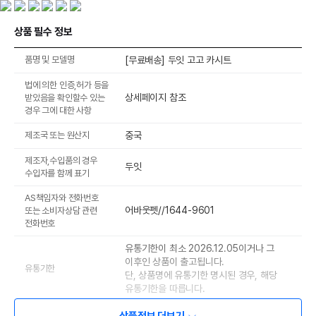
상품 필수 정보
품명 및 모델명
[무료배송] 두잇 고고 카시트
법에 의한 인증,허가 등을
상세페이지 참조
받았음을 확인할수 있는
경우 그에 대한 사항
제조국 또는 원산지
중국
제조자,수입품의 경우
두잇
수입자를 함께 표기
AS책임자와 전화번호
어바웃펫//1644-9601
또는 소비자상담 관련
전화번호
유통기한이 최소 2026.12.05이거나 그
이후인 상품이 출고됩니다.
유통기한
단, 상품명에 유통기한 명시된 경우, 해당
유통기한을 따릅니다.