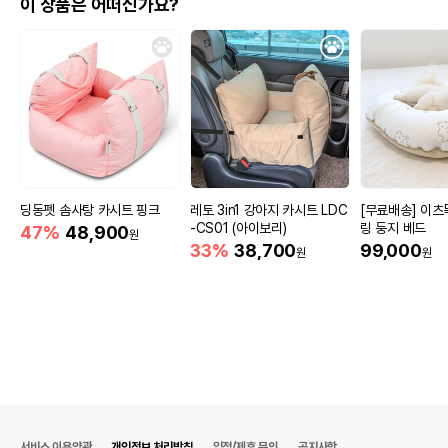
이 상품은 어떠신가요?
딩동펫 솜사탕 카시트 핑크
레토 3in1 강아지 카시트 LDC
[무료배송] 이츠
-CS01 (아이보리)
링 둥지 베드
47%
48,900
원
33%
38,700
99,000
원
원
서비스 이용약관
개인정보 처리방침
입점/제휴 문의
공지사항