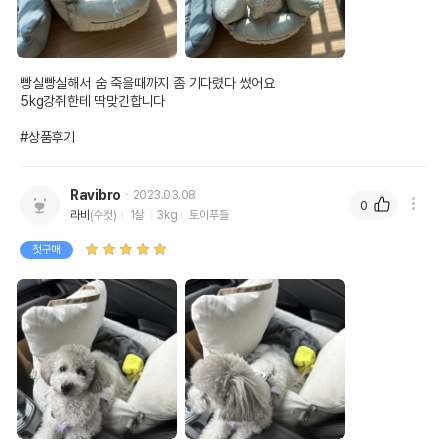
빵실빵실해서 숨 죽을때까지 좀 기다렸다 썼어요

5kg강쥐한테 딱맞긴합니다

#상품후기
Ravibro
2023.03.08
0
라비
(수컷)
1살
3kg
토이푸들
첫구매