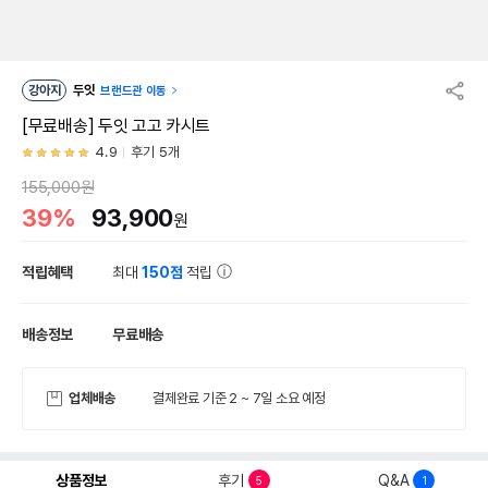
강아지
두잇
브랜드관 이동
[무료배송] 두잇 고고 카시트
4.9
후기 5개
155,000원
39%
93,900
원
적립혜택
최대
150점
적립
배송정보
무료배송
업체배송
결제완료 기준 2 ~ 7일 소요 예정
상품정보
후기
Q&A
5
1