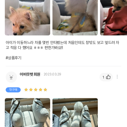
아이가 이동하느라 차를 몇번 안타봤는데 처음인데도 창밖도 보고 엎드려 자
고 적응 다 했어요 ㅎㅎㅎ 편한가봐요!!

#상품후기
어바웃펫 회원
2023.03.29
1
첫구매