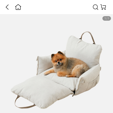
1
/
1