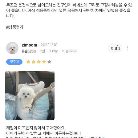
무조건 운전석으로 넘어오려는 친구인데 하네스에 고리로 고정시켜놓을 수 있
어 좋습니다! 아직 적응중이지만 얼른 적응해서 편안히 차에서 있었음 좋겠습
니다!

#상품후기
zimsom
2023.12.18
0
유솜
(암컷)
2살
3.6kg
비숑프리제
첫구매
재질이 미끄럽지 않아서 구매했어요

아이가 편하게 발뻗고 차에서 이동하는걸 보니
