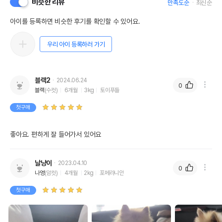
비슷한 리뷰
만족도순
최신순
아이를 등록하면 비슷한 후기를 확인할 수 있어요.
우리 아이 등록하러 가기
블랙2
2024.06.24
0
블랙
(수컷)
6개월
3kg
토이푸들
첫구매
좋아요. 편하게 잘 들어가서 있어요
날냥이
2023.04.10
0
나영
(암컷)
4개월
2kg
포메라니안
첫구매