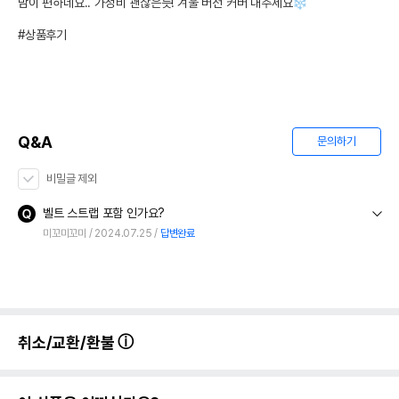
맘이 편하네요.. 가성비 괜찮은듯! 겨울 버전 커버 내주세요❄️

#상품후기
Q&A
문의하기
비밀글 제외
벨트 스트랩 포함 인가요?
미꼬미꼬미
2024.07.25
답변완료
취소/교환/환불