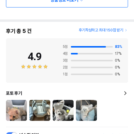
상품정보 더보기
후기 총
5
건
후기작성하고 최대 150점 받기
5
점
83
%
4.9
4
점
17
%
3
점
0
%
2
점
0
%
1
점
0
%
포토 후기
3
2
2