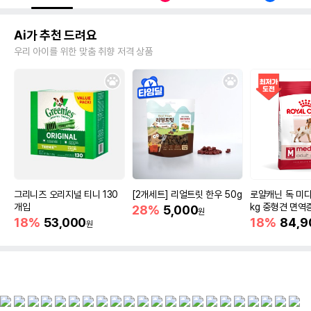
Ai가 추천 드려요
우리 아이를 위한 맞춤 취향 저격 상품
그리니즈 오리지널 티니 130
[2개세트] 리얼트릿 한우 50g
로얄캐닌 독 미디
개입
kg 중형견 면역
28%
5,000
원
18%
53,000
18%
84,9
원