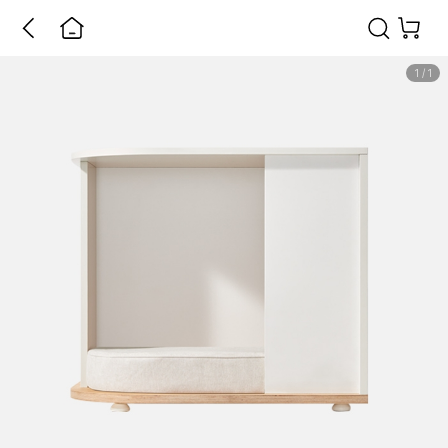
1
/
1