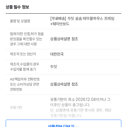
상품 필수 정보
[무료배송] 두잇 숨숨 테이블하우스 프레임
품명 및 모델명
+웨이브보드
법에 의한 인증,허가 등을
상품상세설명 참조
받았음을 확인할수 있는
경우 그에 대한 사항
제조국 또는 원산지
대한민국
제조자,수입품의 경우
두잇
수입자를 함께 표기
AS책임자와 전화번호
상품상세설명 참조
또는 소비자상담 관련
전화번호
유통기한이 최소 2026.12.04이거나 그
이후인 상품이 출고됩니다.
유통기한
단, 상품명에 유통기한 명시된 경우, 해당
유통기한을 따릅니다.
상품정보 더보기