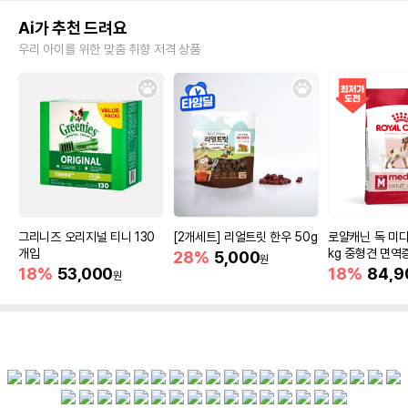
Ai가 추천 드려요
우리 아이를 위한 맞춤 취향 저격 상품
그리니즈 오리지널 티니 130
[2개세트] 리얼트릿 한우 50g
로얄캐닌 독 미디
개입
kg 중형견 면역
28%
5,000
원
18%
53,000
18%
84,9
원