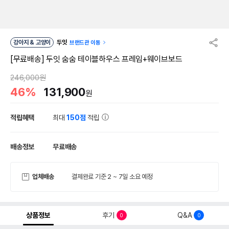
강아지 & 고양이
두잇
브랜드관 이동
[무료배송] 두잇 숨숨 테이블하우스 프레임+웨이브보드
246,000원
46%
131,900
원
적립혜택
최대
150점
적립
배송정보
무료배송
업체배송
결제완료 기준 2 ~ 7일 소요 예정
상품정보
후기
Q&A
0
0